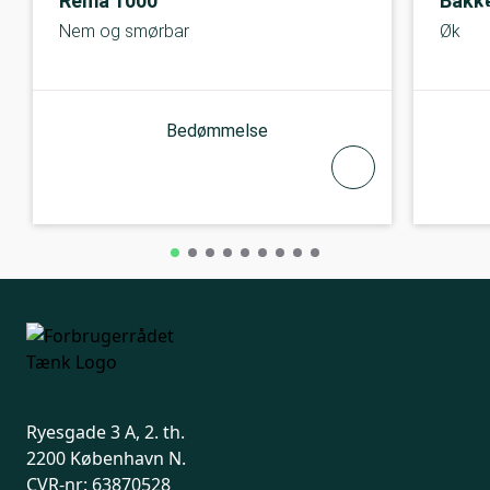
Rema 1000
Bakk
Nem og smørbar
Økolo
Bedømmelse
Ryesgade 3 A, 2. th.
2200 København N.
CVR-nr: 63870528