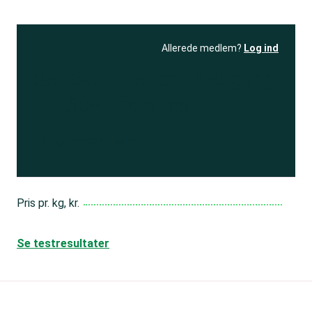
Allerede medlem?
Log ind
Se resultatet
og få adgang
til 150+ andre test
Bliv medlem
Pris pr. kg, kr.
Se testresultater