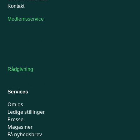
Kontakt
Medlemsservice
Man-tirsdag: kl. 9-12
Onsdag: Lukket
Tors-fredag: kl. 9-12
7741 7741
Kontakt medlemsservice
Rådgivning
For medlemmer: 7741 7777
Man-fredag 9-15
Services
Om os
Ledige stillinger
Presse
Magasiner
Få nyhedsbrev