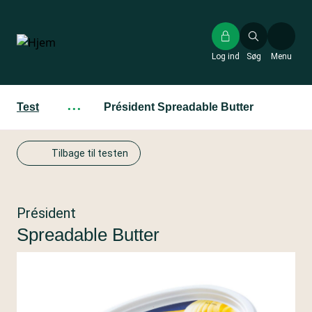
Gå
til
hovedindhold
Log ind
Søg
Menu
Test
···
Président Spreadable Butter
Tilbage til testen
Président
Spreadable Butter