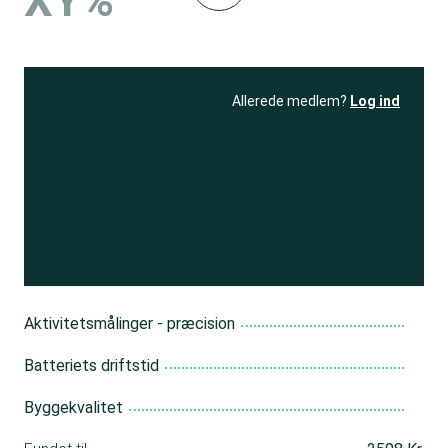
XY%
Allerede medlem?
Log ind
Se resultatet
og få adgang
til 150+ andre test
Bliv medlem
Aktivitetsmålinger - præcision
Batteriets driftstid
Byggekvalitet