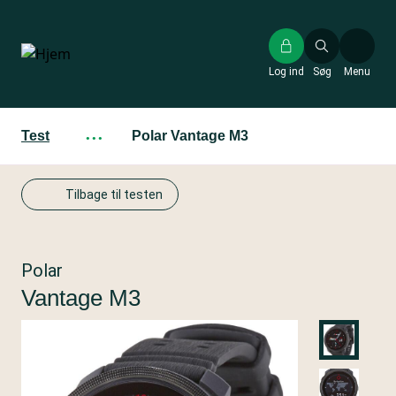
Gå
til
hovedindhold
Log ind
Søg
Menu
Test
···
Polar Vantage M3
Tilbage til testen
Polar
Vantage M3