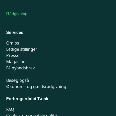
Kontakt medlemsservice
Rådgivning
For medlemmer: 7741 7777
Man-fredag 9-15
Services
Om os
Ledige stillinger
Presse
Magasiner
Få nyhedsbrev
Besøg også
Økonomi- og gældsrådgivning
Forbrugerrådet Tænk
FAQ
Cookie- og privatlivspolitik