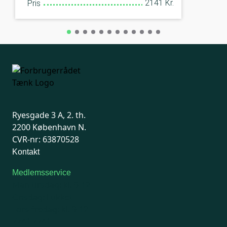
2141 Kr.
Pris
Ryesgade 3 A, 2. th.
2200 København N.
CVR-nr: 63870528
Kontakt
Medlemsservice
Man-tirsdag: kl. 9-12
Onsdag: Lukket
Tors-fredag: kl. 9-12
7741 7741