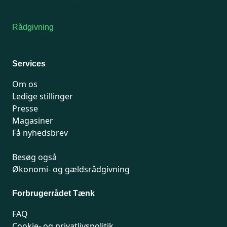
Kontakt medlemsservice
Rådgivning
For medlemmer: 7741 7777
Man-fredag 9-15
Services
Om os
Ledige stillinger
Presse
Magasiner
Få nyhedsbrev
Besøg også
Økonomi- og gældsrådgivning
Forbrugerrådet Tænk
FAQ
Cookie- og privatlivspolitik