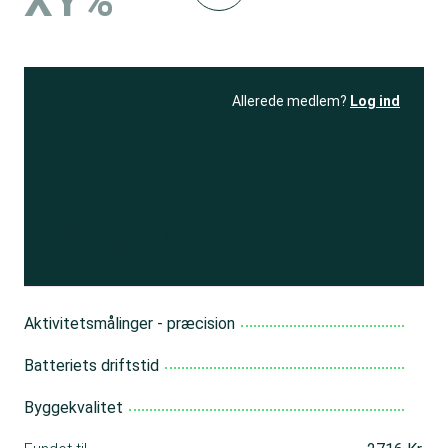
XY%
Allerede medlem?
Log ind
Se resultatet
og få adgang
til 150+ andre test
Bliv medlem
Aktivitetsmålinger - præcision
Batteriets driftstid
Byggekvalitet