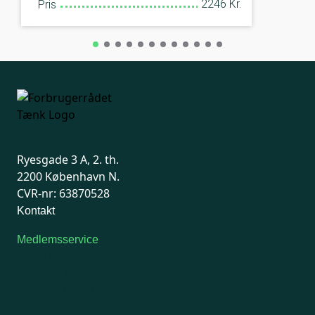
2246 Kr.
Pris
Ryesgade 3 A, 2. th.
2200 København N.
CVR-nr: 63870528
Kontakt
Medlemsservice
Man-tirsdag: kl. 9-12
Onsdag: Lukket
Tors-fredag: kl. 9-12
7741 7741