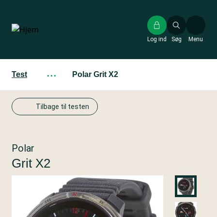
Gå
til
hovedindhold
Log ind
Søg
Menu
Test
···
Polar Grit X2
Tilbage til testen
Polar
Grit X2