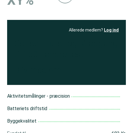
XY%
Allerede medlem?
Log ind
Se resultatet
og få adgang
til 150+ andre test
Bliv medlem
Aktivitetsmålinger - præcision
Batteriets driftstid
Byggekvalitet