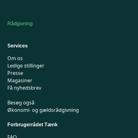
7741 7741
Kontakt medlemsservice
Rådgivning
For medlemmer: 7741 7777
Man-fredag 9-15
Services
Om os
Ledige stillinger
Presse
Magasiner
Få nyhedsbrev
Besøg også
Økonomi- og gældsrådgivning
Forbrugerrådet Tænk
FAQ