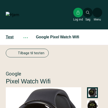
Gå
til
hovedindhold
Log ind
Søg
Menu
Test
···
Google Pixel Watch Wifi
Tilbage til testen
Google
Pixel Watch Wifi