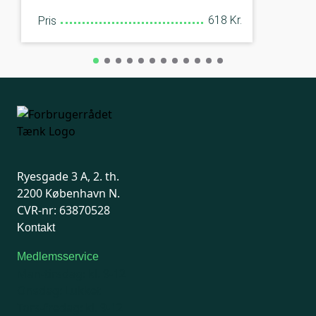
618 Kr.
Pris
Ryesgade 3 A, 2. th.
2200 København N.
CVR-nr: 63870528
Kontakt
Medlemsservice
Man-tirsdag: kl. 9-12
Onsdag: Lukket
Tors-fredag: kl. 9-12