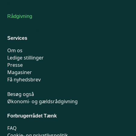
Kontakt medlemsservice
Rådgivning
For medlemmer: 7741 7777
Man-fredag 9-15
Services
Om os
Ledige stillinger
Presse
Magasiner
Få nyhedsbrev
Besøg også
Økonomi- og gældsrådgivning
Forbrugerrådet Tænk
FAQ
Cookie- og privatlivspolitik