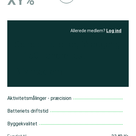
XY%
Allerede medlem?
Log ind
Se resultatet
og få adgang
til 150+ andre test
Bliv medlem
Aktivitetsmålinger - præcision
Batteriets driftstid
Byggekvalitet