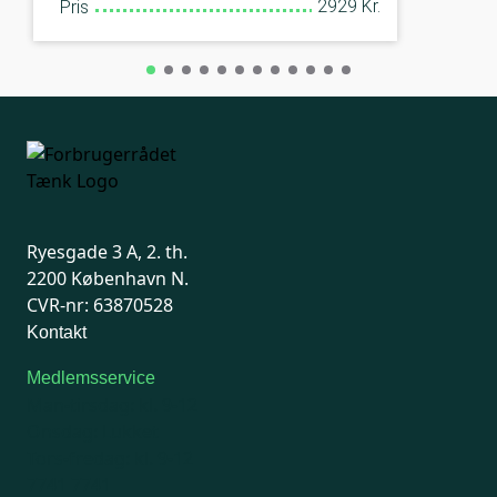
2929 Kr.
Pris
Ryesgade 3 A, 2. th.
2200 København N.
CVR-nr: 63870528
Kontakt
Medlemsservice
Man-tirsdag: kl. 9-12
Onsdag: Lukket
Tors-fredag: kl. 9-12
7741 7741