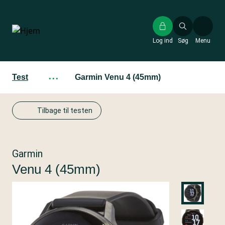
Gå
til
hovedindhold
Log ind
Søg
Menu
Test
···
Garmin Venu 4 (45mm)
Tilbage til testen
Garmin
Venu 4 (45mm)