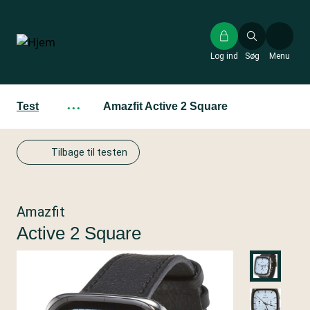
Gå
til
hovedindhold
Log ind
Søg
Menu
Test
···
Amazfit Active 2 Square
Tilbage til testen
Amazfit
Active 2 Square