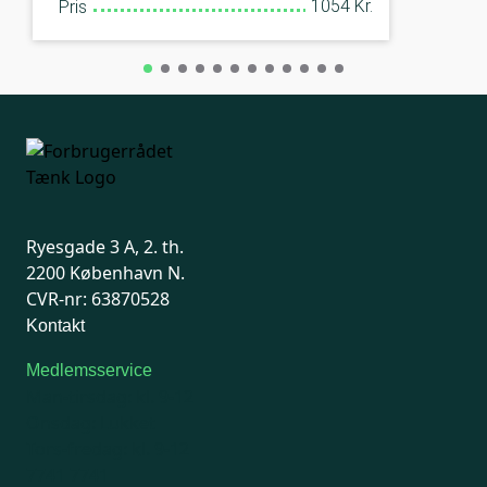
1054 Kr.
Pris
Ryesgade 3 A, 2. th.
2200 København N.
CVR-nr: 63870528
Kontakt
Medlemsservice
Man-tirsdag: kl. 9-12
Onsdag: Lukket
Tors-fredag: kl. 9-12
7741 7741