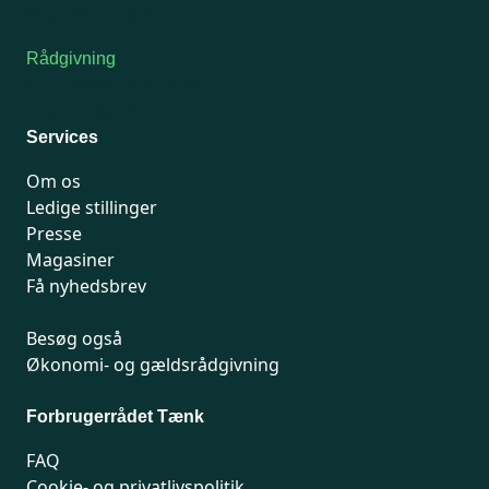
Kontakt medlemsservice
Rådgivning
For medlemmer: 7741 7777
Man-fredag 9-15
Services
Om os
Ledige stillinger
Presse
Magasiner
Få nyhedsbrev
Besøg også
Økonomi- og gældsrådgivning
Forbrugerrådet Tænk
FAQ
Cookie- og privatlivspolitik