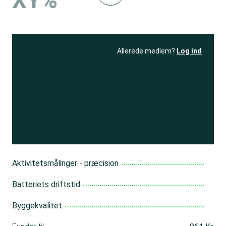
XY%
Allerede medlem?
Log ind
Se resultatet
og få adgang
til 150+ andre test
Bliv medlem
Aktivitetsmålinger - præcision
Batteriets driftstid
Byggekvalitet