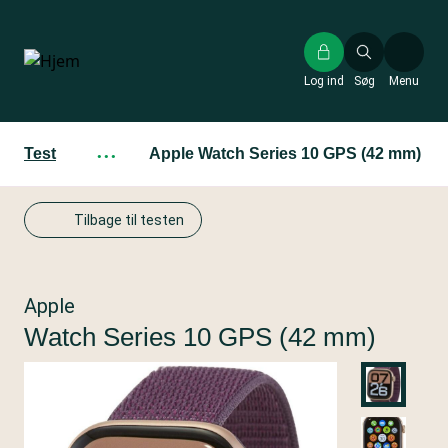
Gå
til
hovedindhold
Log ind
Søg
Menu
Test
···
Apple Watch Series 10 GPS (42 mm)
Tilbage til testen
Apple
Watch Series 10 GPS (42 mm)