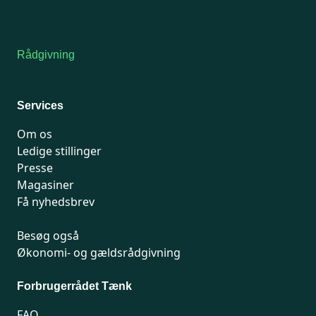
7741 7741
Kontakt medlemsservice
Rådgivning
For medlemmer: 7741 7777
Man-fredag 9-15
Services
Om os
Ledige stillinger
Presse
Magasiner
Få nyhedsbrev
Besøg også
Økonomi- og gældsrådgivning
Forbrugerrådet Tænk
FAQ