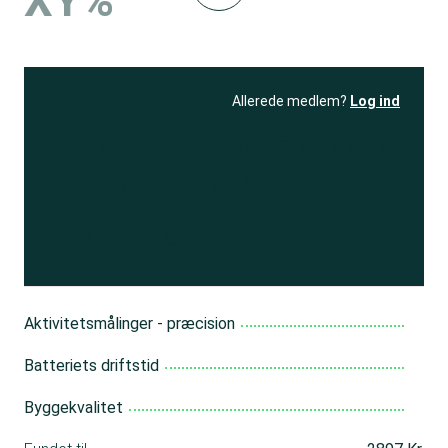
XY%
Allerede medlem?
Log ind
Se resultatet
og få adgang
til 150+ andre test
Bliv medlem
Aktivitetsmålinger - præcision
Batteriets driftstid
Byggekvalitet