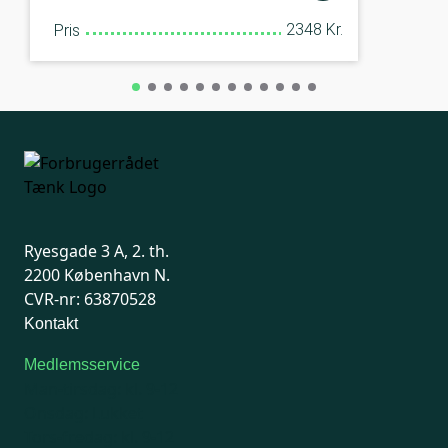
2348 Kr.
Pris
Ryesgade 3 A, 2. th.
2200 København N.
CVR-nr: 63870528
Kontakt
Medlemsservice
Man-tirsdag: kl. 9-12
Onsdag: Lukket
Tors-fredag: kl. 9-12