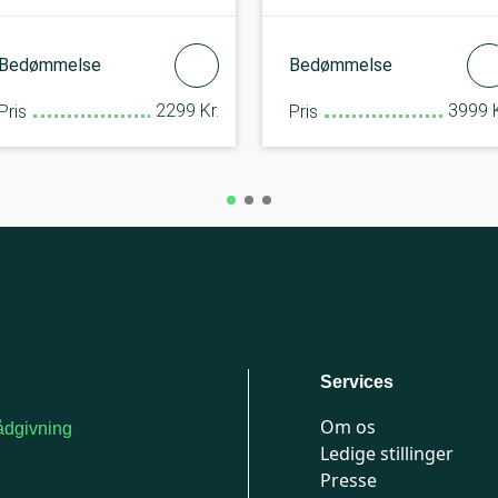
Bedømmelse
Bedømmelse
2299 Kr.
3999 K
Pris
Pris
Services
Om os
dgivning
Ledige stillinger
or medlemmer: 7741
Presse
777