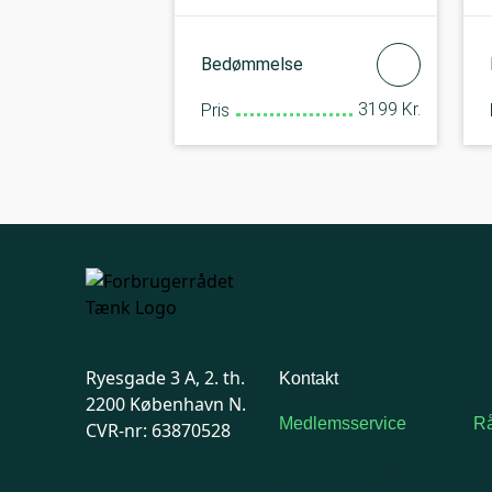
Bedømmelse
3199 Kr.
Pris
Ryesgade 3 A, 2. th.
Kontakt
2200 København N.
Medlemsservice
Rå
CVR-nr: 63870528
Man-tirsdag: kl. 9-12
F
Onsdag: Lukket
7