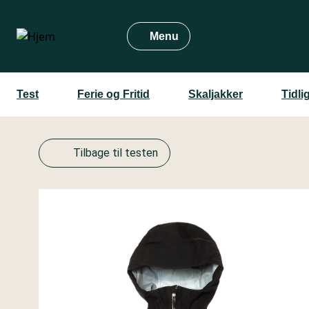
Gå
til
Menu
hovedindhold
Test
Ferie og Fritid
Skaljakker
Tidli
Tilbage til testen