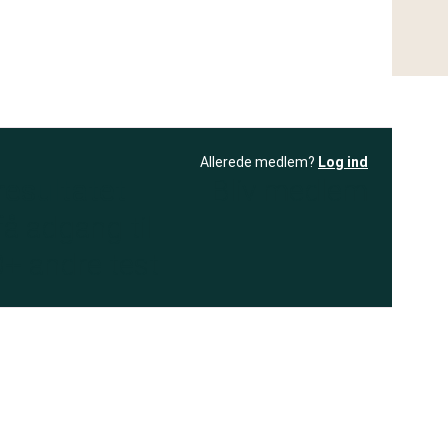
Allerede medlem?
Log ind
resultatet
Bliv medlem
få adgang til
+ andre test
.