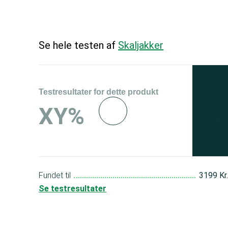
Se hele testen af
Skaljakker
Testresultater for dette produkt
Se 
XY%
og 
150
Fundet til
3199 Kr
Se testresultater