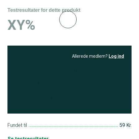
Testresultater for dette produkt
XY%
Allerede medlem?
Log ind
Se resultatet
og få adgang
til 150+ andre test
Bliv medlem
Fundet til
59 Kr.
Se testresultater