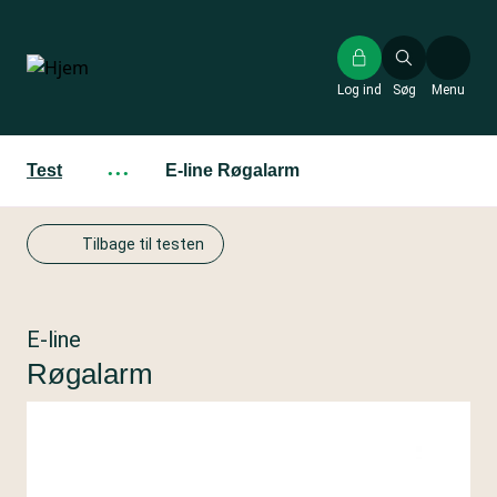
Gå
til
hovedindhold
Log ind
Søg
Menu
Test
···
E-line Røgalarm
Tilbage til testen
E-line
Røgalarm