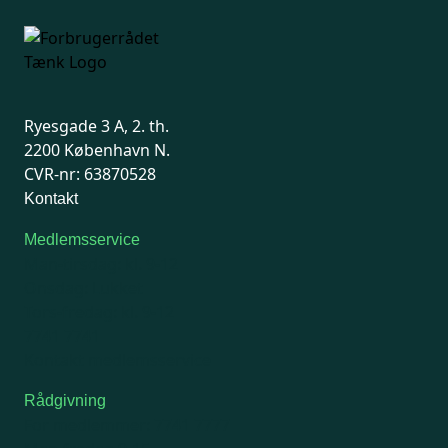
Ryesgade 3 A, 2. th.
2200 København N.
CVR-nr: 63870528
Kontakt
Medlemsservice
Man-tirsdag: kl. 9-12
Onsdag: Lukket
Tors-fredag: kl. 9-12
7741 7741
Kontakt medlemsservice
Rådgivning
For medlemmer: 7741 7777