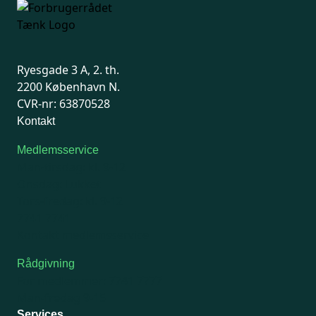
Ryesgade 3 A, 2. th.
2200 København N.
CVR-nr: 63870528
Kontakt
Medlemsservice
Man-tirsdag: kl. 9-12
Onsdag: Lukket
Tors-fredag: kl. 9-12
7741 7741
Kontakt medlemsservice
Rådgivning
For medlemmer: 7741 7777
Man-fredag 9-15
Services