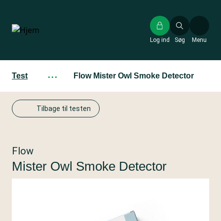
Gå
til
hovedindhold
Log ind
Søg
Menu
Test
···
Flow Mister Owl Smoke Detector
Tilbage til testen
Flow
Mister Owl Smoke Detector