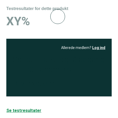
Testresultater for dette produkt
XY%
Allerede medlem?
Log ind
Se resultatet
og få adgang
til 150+ andre test
Bliv medlem
Se testresultater