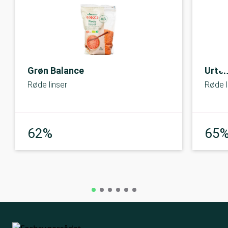
Grøn Balance
Urte
Røde linser
Røde l
God
62%
65