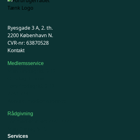
Ryesgade 3 A, 2. th.
2200 København N.
CVR-nr: 63870528
Kontakt
Medlemsservice
Man-tirsdag: kl. 9-12
Onsdag: Lukket
Tors-fredag: kl. 9-12
7741 7741
Kontakt medlemsservice
Rådgivning
For medlemmer: 7741 7777
Man-fredag 9-15
Services