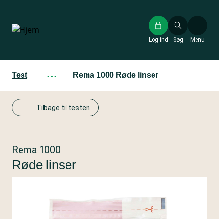
Gå
til
hovedindhold
Log ind
Søg
Menu
Test
···
Rema 1000 Røde linser
Tilbage til testen
Rema 1000
Røde linser