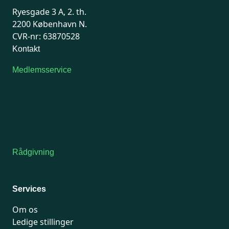
Ryesgade 3 A, 2. th.
2200 København N.
CVR-nr: 63870528
Kontakt
Medlemsservice
Man-tirsdag: kl. 9-12
Onsdag: Lukket
Tors-fredag: kl. 9-12
7741 7741
Kontakt medlemsservice
Rådgivning
For medlemmer: 7741 7777
Man-fredag 9-15
Services
Om os
Ledige stillinger