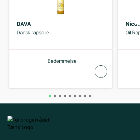
DAVA
Nicol
Dansk rapsolie
Oil R
Bedømmelse