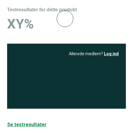
Testresultater for dette produkt
XY%
Allerede medlem?
Log ind
Se resultatet
og få adgang
til 150+ andre test
Bliv medlem
Se testresultater