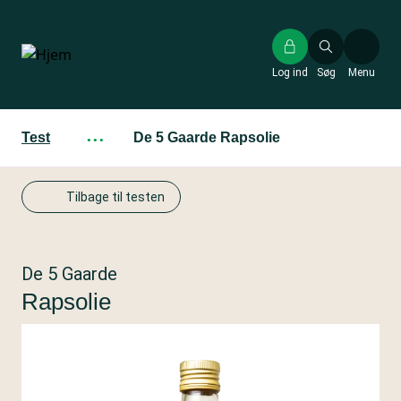
Gå
til
hovedindhold
Log ind
Søg
Menu
Test
···
De 5 Gaarde Rapsolie
Tilbage til testen
De 5 Gaarde
Rapsolie