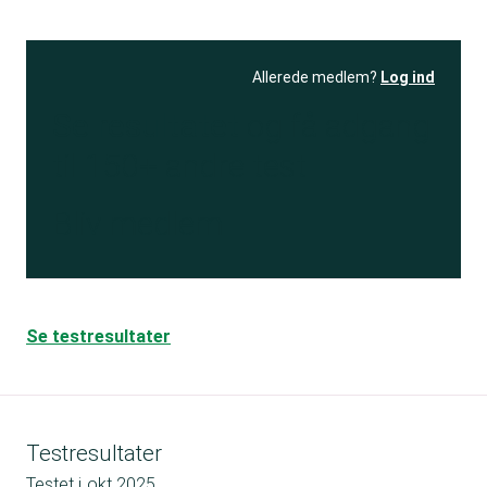
Allerede medlem?
Log ind
Se resultatet
og få adgang
til 150+ andre test
Bliv medlem
Se testresultater
Testresultater
Testet i
okt 2025