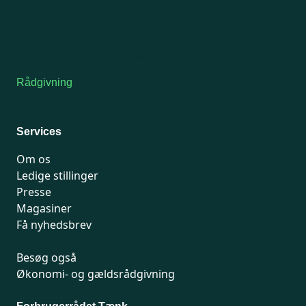
Onsdag: Lukket
Tors-fredag: kl. 9-12
7741 7741
Kontakt medlemsservice
Rådgivning
For medlemmer: 7741 7777
Man-fredag 9-15
Services
Om os
Ledige stillinger
Presse
Magasiner
Få nyhedsbrev
Besøg også
Økonomi- og gældsrådgivning