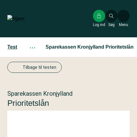
Gå
til
hovedindhold
Log ind
Søg
Menu
Test
···
Sparekassen Kronjylland Prioritetslån
Tilbage til testen
Sparekassen Kronjylland
Prioritetslån