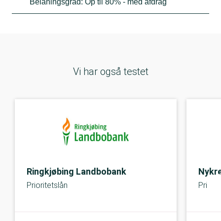
Belåningsgrad: Op til 80% - med afdrag
Vi har også testet
Ringkjøbing Landbobank
Nykre
Prioritetslån
Priorit