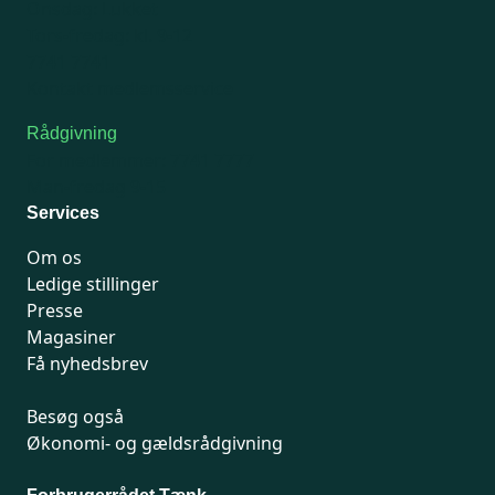
Onsdag: Lukket
Tors-fredag: kl. 9-12
7741 7741
Kontakt medlemsservice
Rådgivning
For medlemmer: 7741 7777
Man-fredag 9-15
Services
Om os
Ledige stillinger
Presse
Magasiner
Få nyhedsbrev
Besøg også
Økonomi- og gældsrådgivning