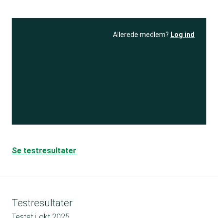
Allerede medlem?
Log ind
Se resultatet
og få adgang
til 150+ andre test
Bliv medlem
Se testresultater
Testresultater
Testet i
okt 2025