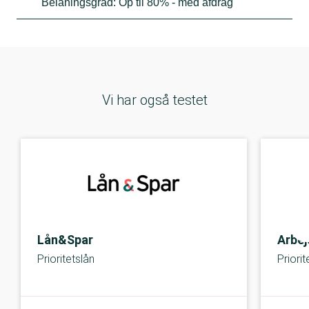
Belåningsgrad: Op til 80% - med afdrag
Vi har også testet
Lån&Spar
Arbe
Prioritetslån
Priorit