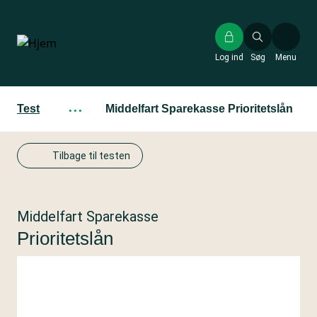
Gå
til
hovedindhold
Log ind
Søg
Menu
Test
···
Middelfart Sparekasse Prioritetslån
Tilbage til testen
Middelfart Sparekasse
Prioritetslån