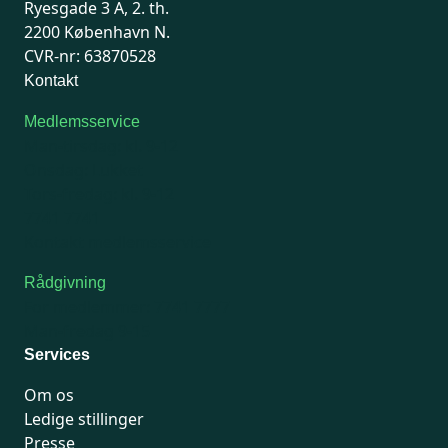
Ryesgade 3 A, 2. th.
2200 København N.
CVR-nr: 63870528
Kontakt
Medlemsservice
Man-tirsdag: kl. 9-12
Onsdag: Lukket
Tors-fredag: kl. 9-12
7741 7741
Kontakt medlemsservice
Rådgivning
For medlemmer: 7741 7777
Man-fredag 9-15
Services
Om os
Ledige stillinger
Presse