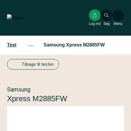
Gå
til
hovedindhold
Log ind
Søg
Menu
Test
···
Samsung Xpress M2885FW
Tilbage til testen
Samsung
Xpress M2885FW