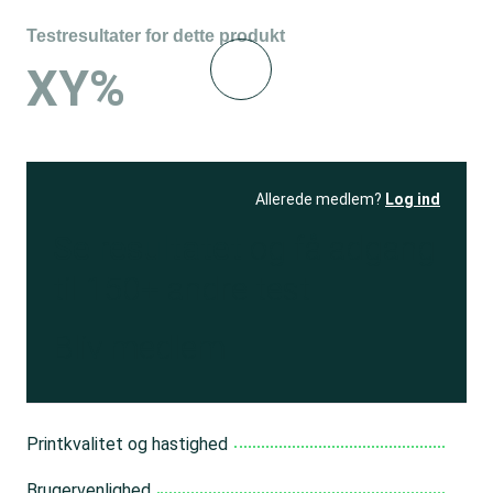
Testresultater for dette produkt
XY%
Allerede medlem?
Log ind
Se resultatet
og få adgang
til 150+ andre test
Bliv medlem
Printkvalitet og hastighed
Brugervenlighed