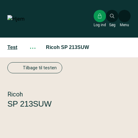
Gå
til
hovedindhold
Log ind
Søg
Menu
Test
···
Ricoh SP 213SUW
Tilbage til testen
Ricoh
SP 213SUW