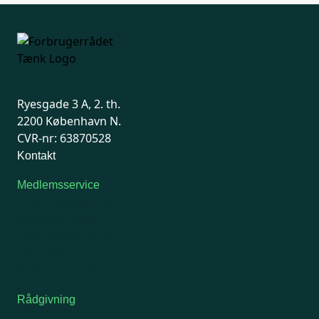
Ryesgade 3 A, 2. th.
2200 København N.
CVR-nr: 63870528
Kontakt
Medlemsservice
Man-tirsdag: kl. 9-12
Onsdag: Lukket
Tors-fredag: kl. 9-12
7741 7741
Kontakt medlemsservice
Rådgivning
For medlemmer: 7741 7777