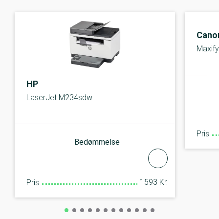
Cano
Maxif
HP
LaserJet M234sdw
Pris
Bedømmelse
1593 Kr.
Pris