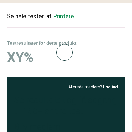
Se hele testen af
Printere
Testresultater for dette produkt
XY%
Allerede medlem?
Log ind
Se resultatet
og få adgang
til 150+ andre test
Bliv medlem