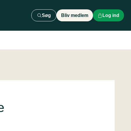
Søg
Bliv medlem
Log ind
e