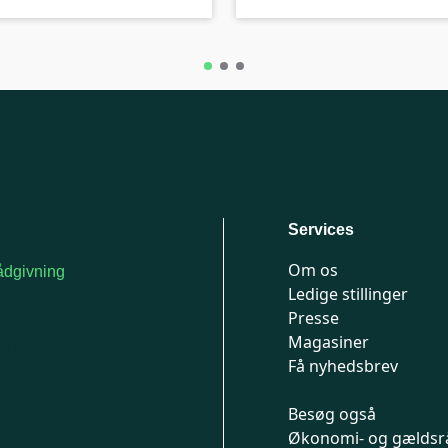
Services
Om os
dgivning
Ledige stillinger
or medlemmer: 7741
Presse
777
Magasiner
n-fredag 9-15
Få nyhedsbrev
Besøg også
Økonomi- og gældsr