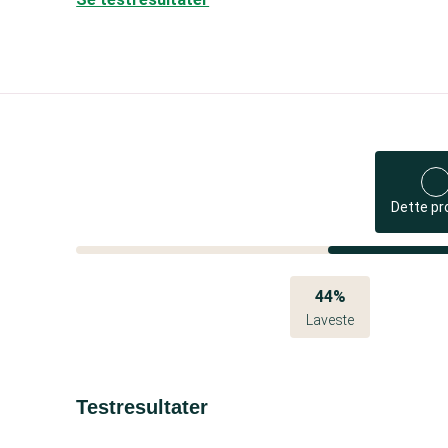
Dette pr
44%
Laveste
Testresultater