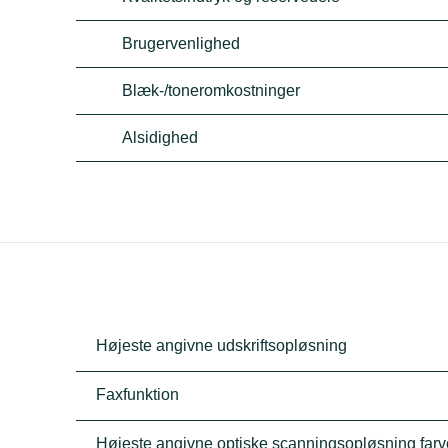
Brugervenlighed
Blæk-/toneromkostninger
Alsidighed
Højeste angivne udskriftsopløsning
Faxfunktion
Højeste angivne optiske scanningsopløsning farv