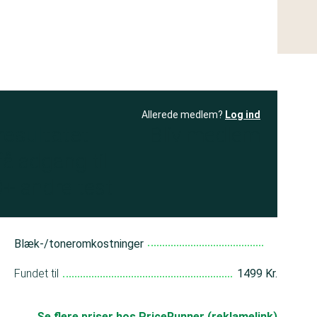
Allerede medlem?
Log ind
resultatet
Bliv medlem
få adgang til
+ andre test
Blæk-/toneromkostninger
Fundet til
1499 Kr.
Se flere priser hos PriceRunner (reklamelink)