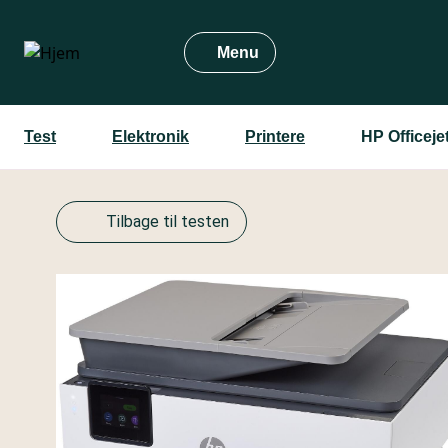
Gå
til
Menu
hovedindhold
Test
Elektronik
Printere
HP Officeje
Tilbage til testen