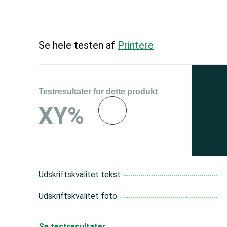
Se hele testen af
Printere
Testresultater for dette produkt
Se 
XY%
og 
150
Udskriftskvalitet tekst
Udskriftskvalitet foto
Se testresultater