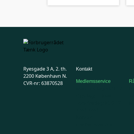
Ryesgade 3 A, 2. th.
Kontakt
2200 København N.
Medlemsservice
Rå
CVR-nr: 63870528
Man-tirsdag: kl. 9-12
F
Onsdag: Lukket
7
Tors-fredag: kl. 9-12
Ma
7741 7741
Kontakt
medlemsservice