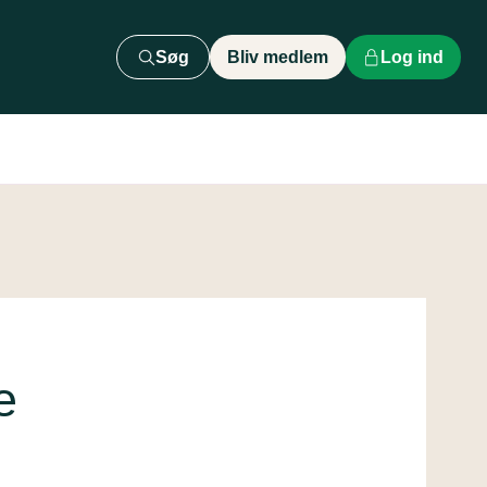
Søg
Bliv medlem
Log ind
e