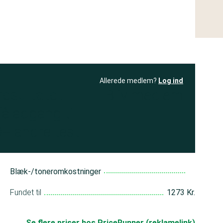
Allerede medlem?
Log ind
resultatet
Bliv medlem
få adgang til
+ andre test
Blæk-/toneromkostninger
Fundet til
1273 Kr.
Se flere priser hos PriceRunner (reklamelink)