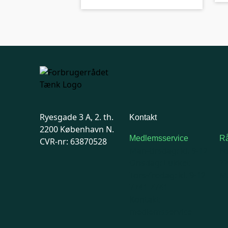
Ryesgade 3 A, 2. th.
Kontakt
2200 København N.
Medlemsservice
Rå
CVR-nr: 63870528
Man-tirsdag: kl. 9-12
F
Onsdag: Lukket
7
Tors-fredag: kl. 9-12
Ma
7741 7741
Kontakt
medlemsservice