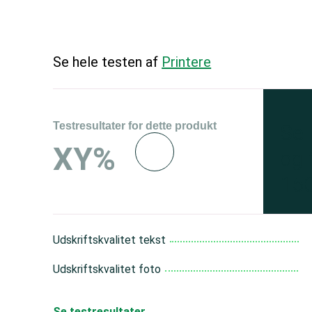
Se hele testen af
Printere
Testresultater for dette produkt
Se 
XY%
og 
150
Udskriftskvalitet tekst
Udskriftskvalitet foto
Se testresultater