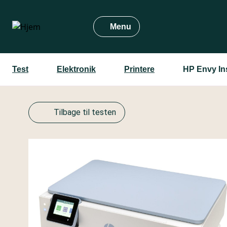
Gå
til
Menu
hovedindhold
Test
Elektronik
Printere
HP Envy In
Tilbage til testen