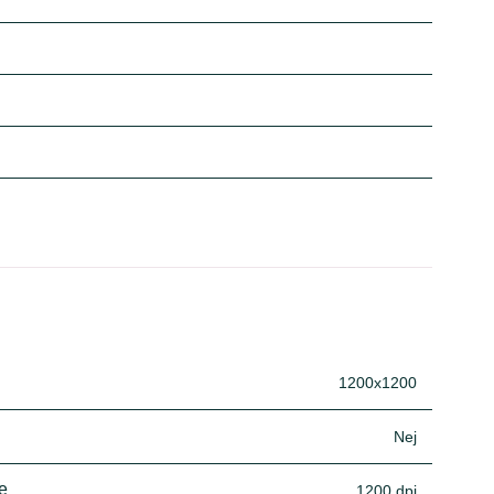
1200x1200
Nej
e
1200 dpi