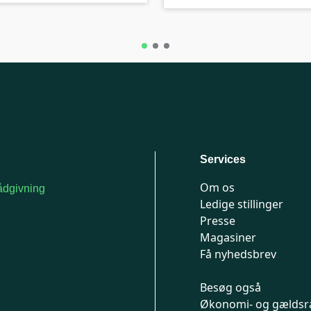
Services
Om os
dgivning
Ledige stillinger
or medlemmer: 7741
Presse
777
Magasiner
n-fredag 9-15
Få nyhedsbrev
Besøg også
Økonomi- og gældsr