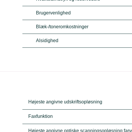
Brugervenlighed
Blæk-/toneromkostninger
Alsidighed
Højeste angivne udskriftsopløsning
Faxfunktion
Højeste angivne optiske scanningsopløsning farv