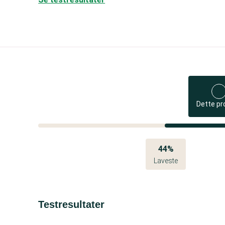
Dette pr
44%
Laveste
Testresultater