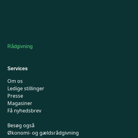
Man-tirsdag: kl. 9-12
Onsdag: Lukket
Tors-fredag: kl. 9-12
7741 7741
Kontakt medlemsservice
Rådgivning
For medlemmer: 7741 7777
Man-fredag 9-15
Services
Om os
Ledige stillinger
Presse
Magasiner
Få nyhedsbrev
Besøg også
Økonomi- og gældsrådgivning