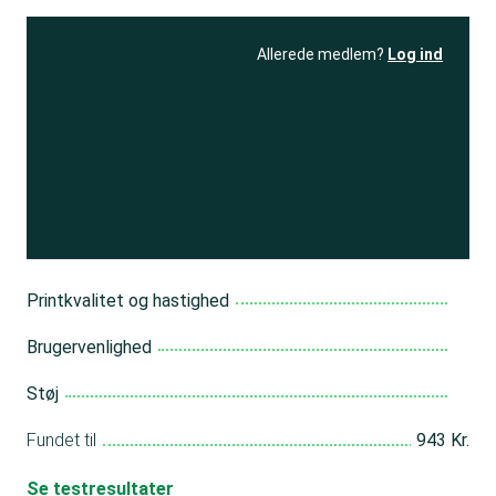
Allerede medlem?
Log ind
Se resultatet
og få adgang
til 150+ andre test
Bliv medlem
Printkvalitet og hastighed
Brugervenlighed
Støj
Fundet til
943 Kr.
Se testresultater