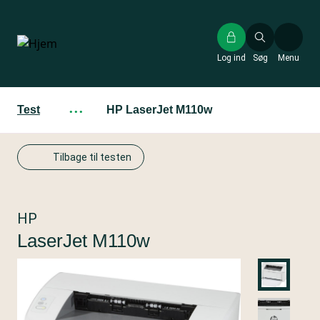
Gå
til
hovedindhold
Log ind
Søg
Menu
Test
···
HP LaserJet M110w
Tilbage til testen
HP
LaserJet M110w