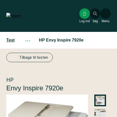
Gå
til
hovedindhold
Log ind
Søg
Menu
Test
···
HP Envy Inspire 7920e
Tilbage til testen
HP
Envy Inspire 7920e