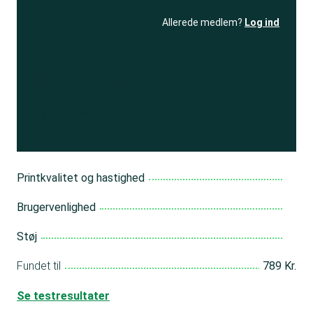
Allerede medlem?
Log ind
Se resultatet
og få adgang
til 150+ andre test
Bliv medlem
Printkvalitet og hastighed
Brugervenlighed
Støj
Fundet til
789 Kr.
Se testresultater