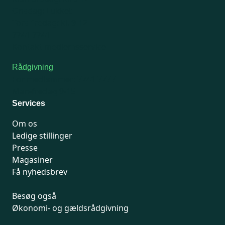
Onsdag: Lukket
Tors-fredag: kl. 9-12
7741 7741
Kontakt medlemsservice
Rådgivning
For medlemmer: 7741 7777
Man-fredag 9-15
Services
Om os
Ledige stillinger
Presse
Magasiner
Få nyhedsbrev
Besøg også
Økonomi- og gældsrådgivning