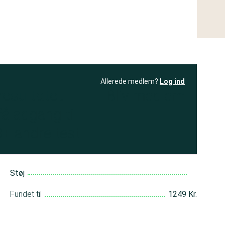
Allerede medlem?
Log ind
resultatet
Bliv medlem
få adgang til
+ andre test
Støj
Fundet til
1249 Kr.