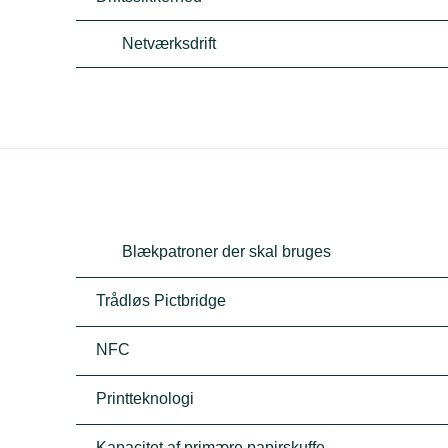
Netværksdrift
Blækpatroner der skal bruges
Trådløs Pictbridge
NFC
Printteknologi
Kapacitet af primære papirskuffe