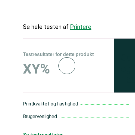
Se hele testen af
Printere
Testresultater for dette produkt
Se 
XY%
og 
150
Printkvalitet og hastighed
Brugervenlighed
Se testresultater