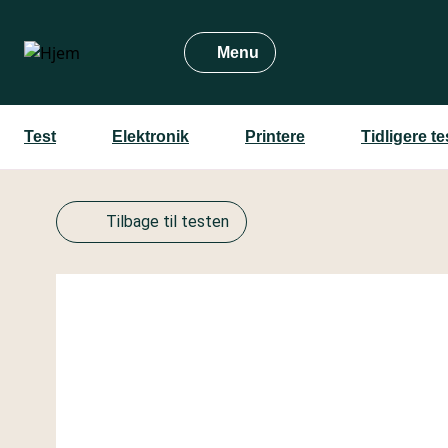
Gå
til
Menu
hovedindhold
Test
Elektronik
Printere
Tidligere t
Tilbage til testen