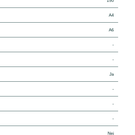
150
A4
A6
-
-
Ja
-
-
-
Nej