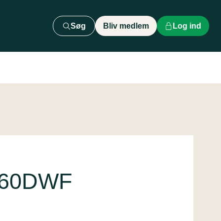
Søg
Bliv medlem
Log ind
760DWF