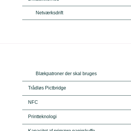
Netværksdrift
Blækpatroner der skal bruges
Trådløs Pictbridge
NFC
Printteknologi
Kapacitet af primære papirskuffe