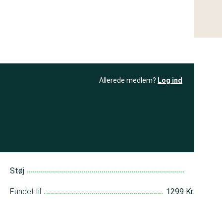
Allerede medlem?
Log ind
resultatet
Bliv medlem
få adgang til
+ andre test
Støj
Fundet til
1299 Kr.