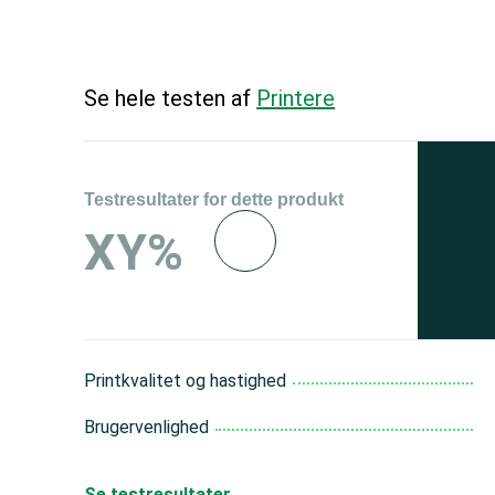
Se hele testen af
Printere
Testresultater for dette produkt
Se 
XY%
og 
150
Printkvalitet og hastighed
Brugervenlighed
Se testresultater