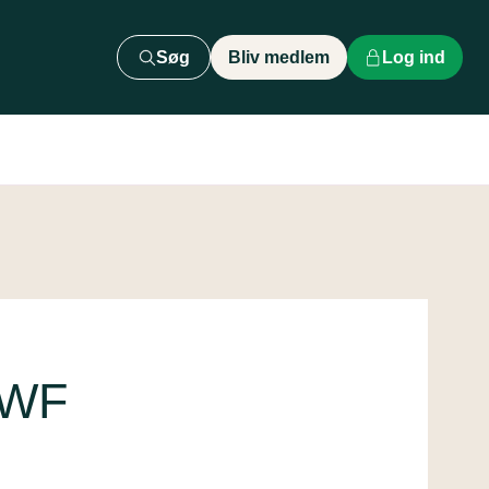
Søg
Bliv medlem
Log ind
DWF