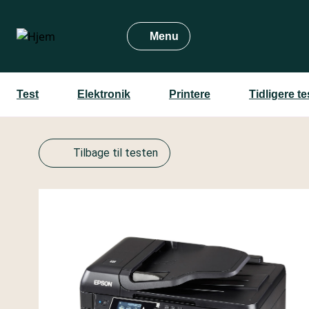
Gå
til
Menu
hovedindhold
Test
Elektronik
Printere
Tidligere t
Tilbage til testen