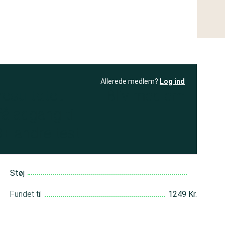
Allerede medlem?
Log ind
resultatet
Bliv medlem
få adgang til
+ andre test
Støj
Fundet til
1249 Kr.