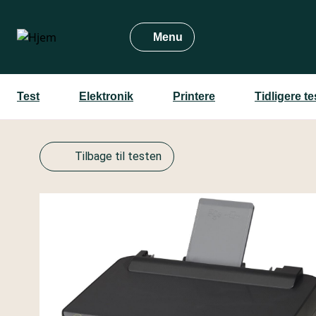
Gå
til
Menu
hovedindhold
Test
Elektronik
Printere
Tidligere t
Tilbage til testen