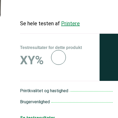
Se hele testen af
Printere
Testresultater for dette produkt
Se 
XY%
og 
150
Printkvalitet og hastighed
Brugervenlighed
Se testresultater