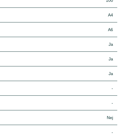
100
A4
A6
Ja
Ja
Ja
-
-
Nej
-