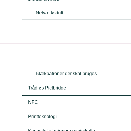
Netværksdrift
Blækpatroner der skal bruges
Trådløs Pictbridge
NFC
Printteknologi
Kapacitet af primære papirskuffe