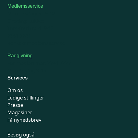
Medlemsservice
Man-tirsdag: kl. 9-12
Onsdag: Lukket
Tors-fredag: kl. 9-12
7741 7741
Kontakt medlemsservice
Rådgivning
For medlemmer: 7741 7777
Man-fredag 9-15
Services
Om os
Ledige stillinger
Presse
Magasiner
Få nyhedsbrev
Besøg også