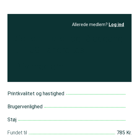
Allerede medlem?
Log ind
Se resultatet
og få adgang
til 150+ andre test
Bliv medlem
Printkvalitet og hastighed
Brugervenlighed
Støj
Fundet til
785 Kr.