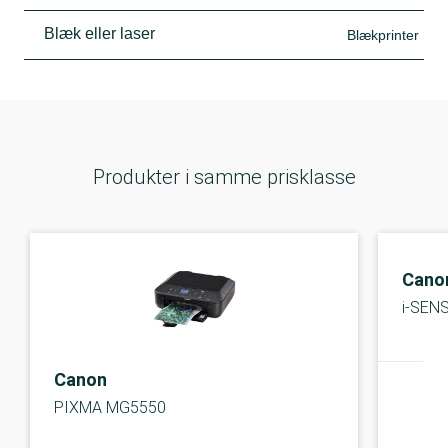
Blæk eller laser
Blækprinter
Produkter i samme prisklasse
Cano
i-SEN
Canon
PIXMA MG5550