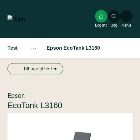
Gå
til
hovedindhold
Log ind
Søg
Menu
Test
···
Epson EcoTank L3160
Tilbage til testen
Epson
EcoTank L3160