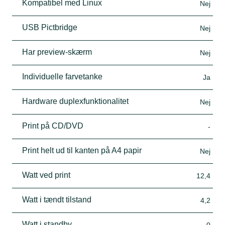
Kompatibel med Linux
Nej
USB Pictbridge
Nej
Har preview-skærm
Nej
Individuelle farvetanke
Ja
Hardware duplexfunktionalitet
Nej
Print på CD/DVD
-
Print helt ud til kanten på A4 papir
Nej
Watt ved print
12,4
Watt i tændt tilstand
4,2
Watt i standby
0