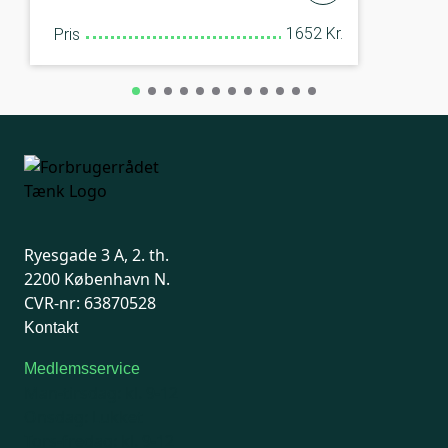
1652 Kr.
Pris
Ryesgade 3 A, 2. th.
2200 København N.
CVR-nr: 63870528
Kontakt
Medlemsservice
Man-tirsdag: kl. 9-12
Onsdag: Lukket
Tors-fredag: kl. 9-12