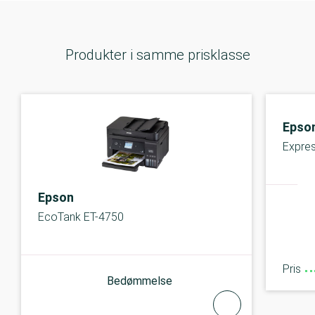
Produkter i samme prisklasse
Epso
Expre
Epson
EcoTank ET-4750
Pris
Bedømmelse