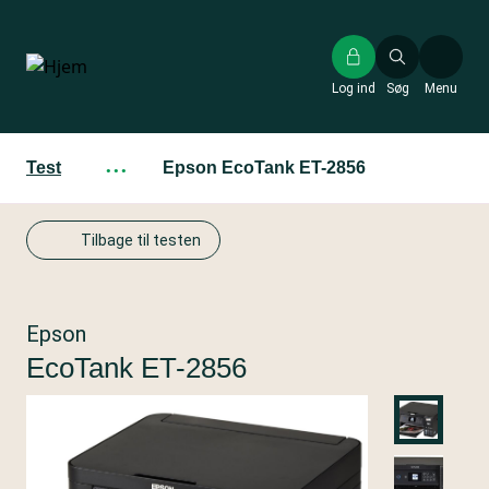
Gå
til
hovedindhold
Log ind
Søg
Menu
Test
···
Epson EcoTank ET-2856
Tilbage til testen
Epson
EcoTank ET-2856