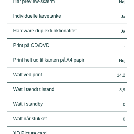
Har preview-skærm
Nej
Individuelle farvetanke
Ja
Hardware duplexfunktionalitet
Ja
Print på CD/DVD
-
Print helt ud til kanten på A4 papir
Nej
Watt ved print
14,2
Watt i tændt tilstand
3,9
Watt i standby
0
Watt når slukket
0
XD Picture card
-