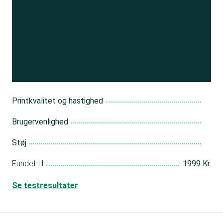
Se resultatet
og få adgang
til 150+ andre test
Bliv medlem
Printkvalitet og hastighed
Brugervenlighed
Støj
Fundet til
1999 Kr.
Se testresultater