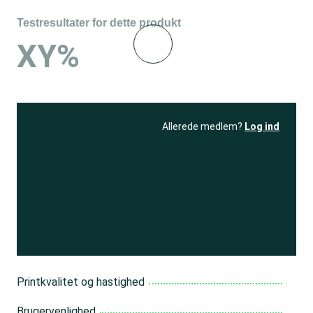
Testresultater for dette produkt
XY%
Allerede medlem?
Log ind
Se resultatet
og få adgang
til 150+ andre test
Bliv medlem
Printkvalitet og hastighed
Brugervenlighed