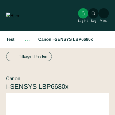
Gå
til
hovedindhold
Log ind
Søg
Menu
Test
···
Canon i-SENSYS LBP6680x
Tilbage til testen
Canon
i-SENSYS LBP6680x