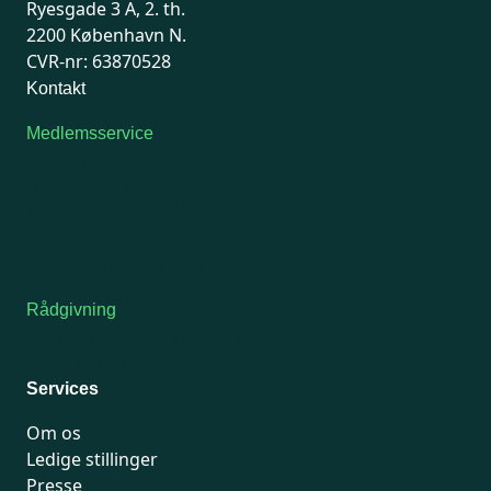
Ryesgade 3 A, 2. th.
2200 København N.
CVR-nr: 63870528
Kontakt
Medlemsservice
Man-tirsdag: kl. 9-12
Onsdag: Lukket
Tors-fredag: kl. 9-12
7741 7741
Kontakt medlemsservice
Rådgivning
For medlemmer: 7741 7777
Man-fredag 9-15
Services
Om os
Ledige stillinger
Presse