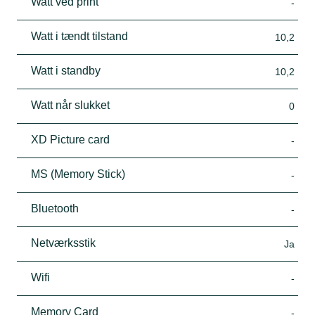
Watt ved print
-
Watt i tændt tilstand
10,2
Watt i standby
10,2
Watt når slukket
0
XD Picture card
-
MS (Memory Stick)
-
Bluetooth
-
Netværksstik
Ja
Wifi
-
Memory Card
-