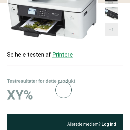
+1
Se hele testen af
Printere
Testresultater for dette produkt
XY%
Allerede medlem?
Log ind