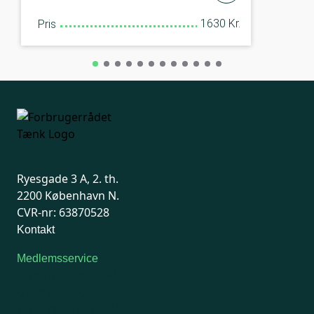
1630 Kr.
Pris
Ryesgade 3 A, 2. th.
2200 København N.
CVR-nr: 63870528
Kontakt
Medlemsservice
Man-tirsdag: kl. 9-12
Onsdag: Lukket
Tors-fredag: kl. 9-12