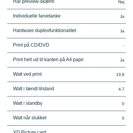
Har preview-skærm
Nej
Individuelle farvetanke
Ja
Hardware duplexfunktionalitet
Ja
Print på CD/DVD
-
Print helt ud til kanten på A4 papir
Ja
Watt ved print
19,8
Watt i tændt tilstand
4,7
Watt i standby
0
Watt når slukket
0
XD Picture card
-