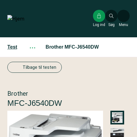
Gå
til
hovedindhold
Log ind
Søg
Menu
Test
···
Brother MFC-J6540DW
Tilbage til testen
Brother
MFC-J6540DW