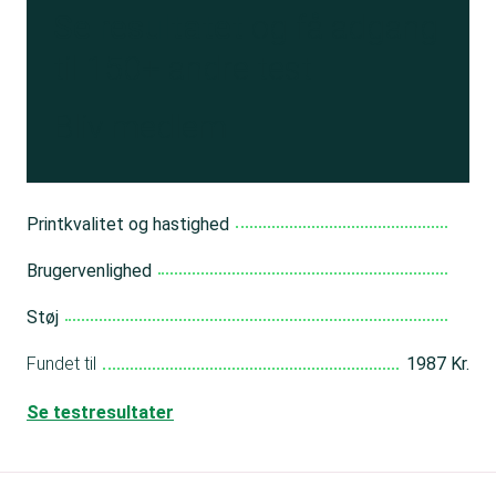
Se resultatet
og få adgang
til 150+ andre test
Bliv medlem
Printkvalitet og hastighed
Brugervenlighed
Støj
Fundet til
1987 Kr.
Se testresultater