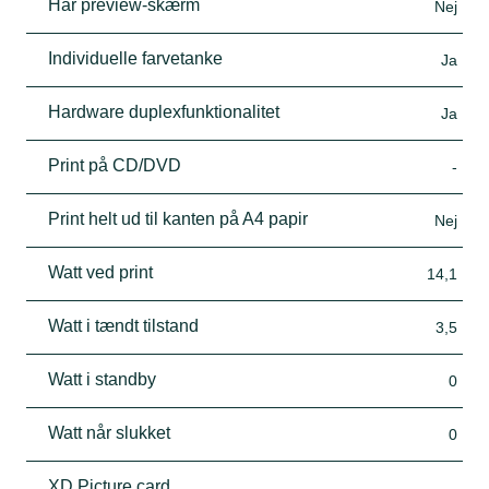
Har preview-skærm
Nej
Individuelle farvetanke
Ja
Hardware duplexfunktionalitet
Ja
Print på CD/DVD
-
Print helt ud til kanten på A4 papir
Nej
Watt ved print
14,1
Watt i tændt tilstand
3,5
Watt i standby
0
Watt når slukket
0
XD Picture card
-