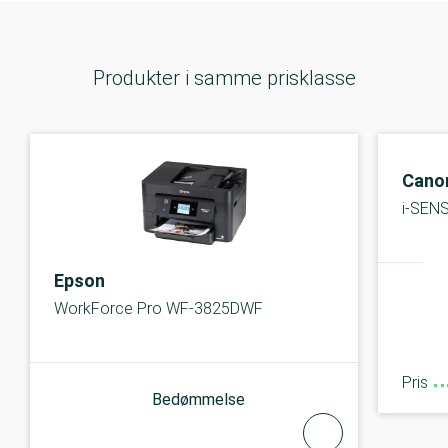
Produkter i samme prisklasse
Cano
i-SEN
Epson
WorkForce Pro WF-3825DWF
Pris
Bedømmelse