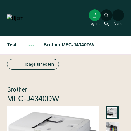
Gå
til
hovedindhold
Log ind
Søg
Menu
Test
···
Brother MFC-J4340DW
Tilbage til testen
Brother
MFC-J4340DW