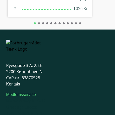
1026 Kr.
Pris
Ryesgade 3 A, 2. th.
2200 København N.
CVR-nr: 63870528
Kontakt
Medlemsservice
Man-tirsdag: kl. 9-12
Onsdag: Lukket
Tors-fredag: kl. 9-12