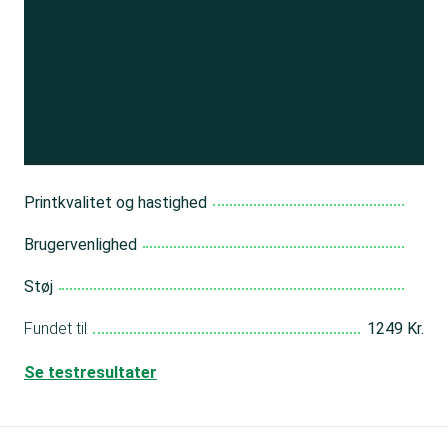
Se resultatet
og få adgang
til 150+ andre test
Bliv medlem
Printkvalitet og hastighed
Brugervenlighed
Støj
Fundet til
1249 Kr.
Se testresultater