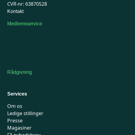
CVR-nr: 63870528
Kontakt
Medlemsservice
Man-tirsdag: kl. 9-12
Onsdag: Lukket
Tors-fredag: kl. 9-12
7741 7741
Kontakt medlemsservice
Rådgivning
For medlemmer: 7741 7777
Man-fredag 9-15
Services
Om os
Ledige stillinger
Presse
Magasiner