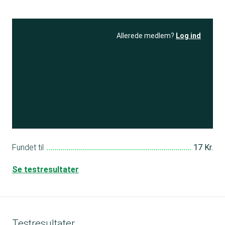
Allerede medlem?
Log ind
Se resultatet
og få adgang
til 150+ andre test
Bliv medlem
Fundet til
17 Kr.
Se testresultater
Testresultater