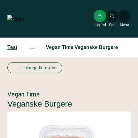
Gå
til
hovedindhold
Log ind
Søg
Menu
Test
···
Vegan Time Veganske Burgere
Tilbage til testen
Vegan Time
Veganske Burgere