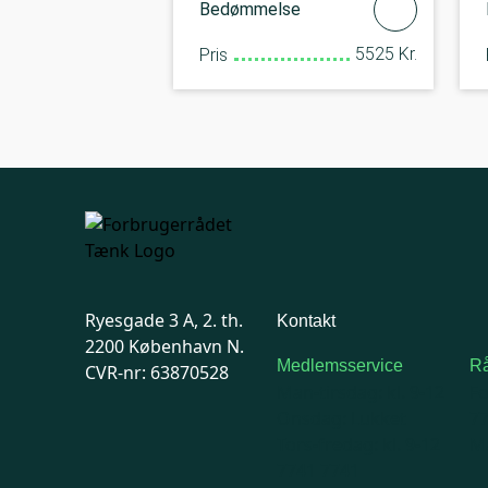
Bedømmelse
5525 Kr.
Pris
Ryesgade 3 A, 2. th.
Kontakt
2200 København N.
Medlemsservice
Rå
CVR-nr: 63870528
Man-tirsdag: kl. 9-12
F
Onsdag: Lukket
7
Tors-fredag: kl. 9-12
Ma
7741 7741