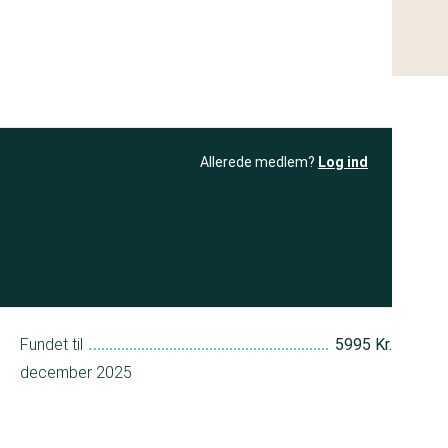
Allerede medlem?
Log ind
resultatet
Bliv medlem
få adgang til
+ andre test
Fundet til
5995 Kr.
december 2025