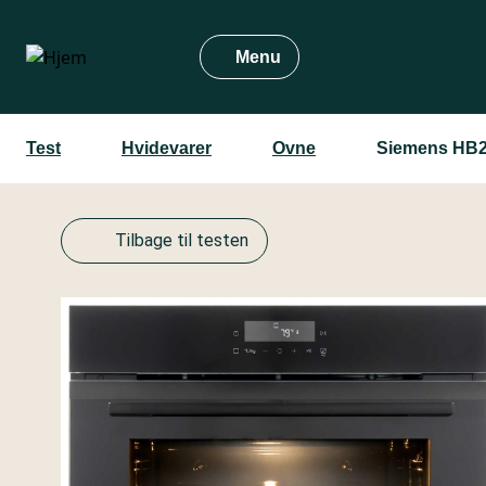
Gå
til
Menu
hovedindhold
Test
Hvidevarer
Ovne
Siemens HB
Tilbage til testen