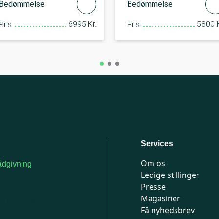
Bedømmelse
Bedømmelse
6995 Kr.
5800 K
Pris
Pris
Services
Om os
dgivning
Ledige stillinger
or medlemmer: 7741
Presse
777
Magasiner
n-fredag 9-15
Få nyhedsbrev