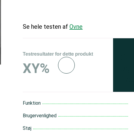
Se hele testen af
Ovne
Testresultater for dette produkt
Se 
XY%
og 
150
Funktion
Brugervenlighed
Støj