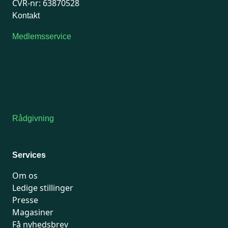
CVR-nr: 63870528
Kontakt
Medlemsservice
Man-tirsdag: kl. 9-12
Onsdag: Lukket
Tors-fredag: kl. 9-12
7741 7741
Kontakt medlemsservice
Rådgivning
For medlemmer: 7741 7777
Man-fredag 9-15
Services
Om os
Ledige stillinger
Presse
Magasiner
Få nyhedsbrev