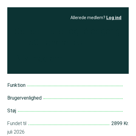
Allerede medlem?
Log ind
Se resultatet
og få adgang
til 150+ andre test
Bliv medlem
Funktion
Brugervenlighed
Støj
Fundet til
2899 Kr.
juli 2026