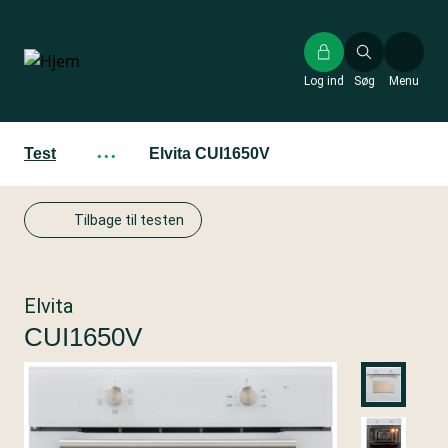
Gå
til
hovedindhold
Log ind
Søg
Menu
Test
···
Elvita CUI1650V
Tilbage til testen
Elvita
CUI1650V