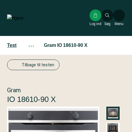
Gå
til
hovedindhold
Log ind
Søg
Menu
Test
···
Gram IO 18610-90 X
Tilbage til testen
Gram
IO 18610-90 X