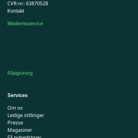
CVR-nr: 63870528
Kontakt
Medlemsservice
Man-tirsdag: kl. 9-12
Onsdag: Lukket
Tors-fredag: kl. 9-12
7741 7741
Kontakt medlemsservice
Rådgivning
For medlemmer: 7741 7777
Man-fredag 9-15
Services
Om os
Ledige stillinger
Presse
Magasiner
Få nyhedsbrev