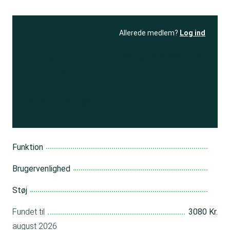
Allerede medlem?
Log ind
Se resultatet
og få adgang
til 150+ andre test
Bliv medlem
Funktion
Brugervenlighed
Støj
Fundet til
3080 Kr.
august 2026