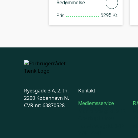
Bedømmelse
6295 Kr.
Pris
Ryesgade 3 A, 2. th.
Kontakt
2200 København N.
Medlemsservice
Rå
CVR-nr: 63870528
Man-tirsdag: kl. 9-12
F
Onsdag: Lukket
7
Tors-fredag: kl. 9-12
Ma
7741 7741