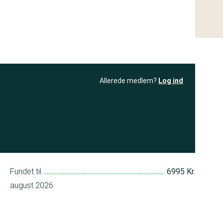
Allerede medlem?
Log ind
resultatet
Bliv medlem
få adgang til
+ andre test
Fundet til
6995 Kr.
august 2026