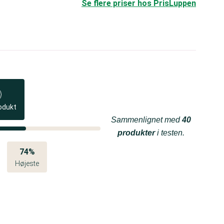
Se flere priser hos PrisLuppen
odukt
Sammenlignet med
40
produkter
i testen.
74%
Højeste