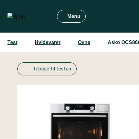
Gå
til
Menu
hovedindhold
Test
Hvidevarer
Ovne
Asko OCS86
Tilbage til testen