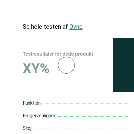
Se hele testen af
Ovne
Testresultater for dette produkt
Se 
XY%
og 
150
Funktion
Brugervenlighed
Støj