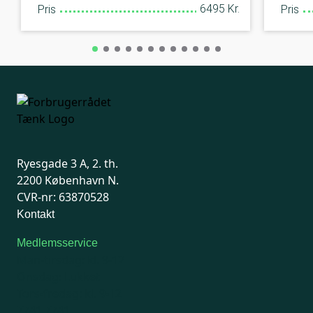
6495 Kr.
Pris
Pris
Ryesgade 3 A, 2. th.
2200 København N.
CVR-nr: 63870528
Kontakt
Medlemsservice
Man-tirsdag: kl. 9-12
Onsdag: Lukket
Tors-fredag: kl. 9-12
7741 7741