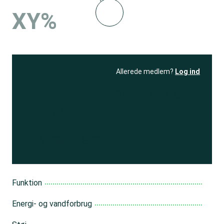
XY%
Allerede medlem?
Log ind
Se resultatet
og få adgang
til 150+ andre test
Bliv medlem
Funktion
Energi- og vandforbrug