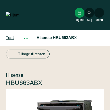
Gå
til
hovedindhold
Log ind
Søg
Menu
Test
···
Hisense HBU663ABX
Tilbage til testen
Hisense
HBU663ABX