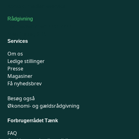
Kontakt medlemsservice
Rådgivning
For medlemmer: 7741 7777
Man-fredag 9-15
Services
Om os
Ledige stillinger
Presse
Magasiner
Få nyhedsbrev
Besøg også
Økonomi- og gældsrådgivning
Forbrugerrådet Tænk
FAQ