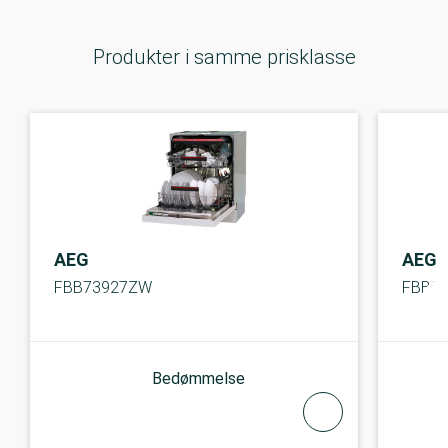
Produkter i samme prisklasse
AEG
AEG
FBB73927ZW
FBB8
Bedømmelse