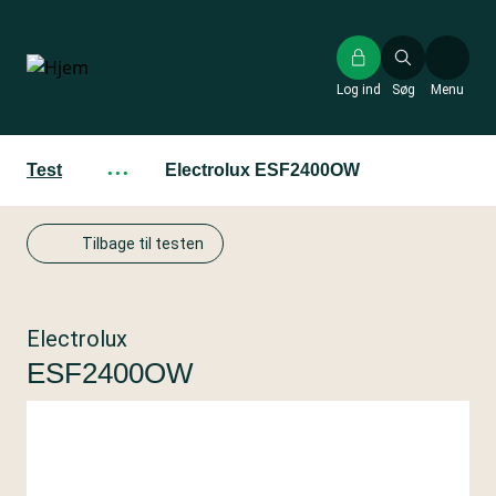
Gå
til
hovedindhold
Log ind
Søg
Menu
Test
···
Electrolux ESF2400OW
Tilbage til testen
Electrolux
ESF2400OW