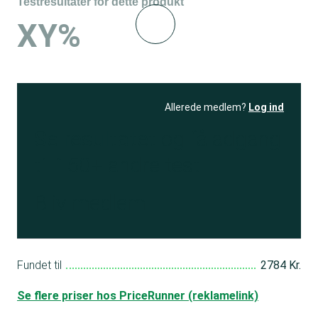
Testresultater for dette produkt
XY%
Allerede medlem?
Log ind
Se resultatet
og få adgang
til 150+ andre test
Bliv medlem
Fundet til
2784 Kr.
Se flere priser hos PriceRunner (reklamelink)