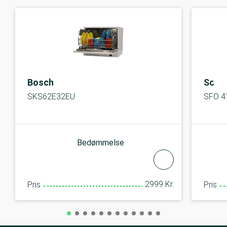
Bosch
Scan
SKS62E32EU
SFO 4
Bedømmelse
2999 Kr.
Pris
Pris