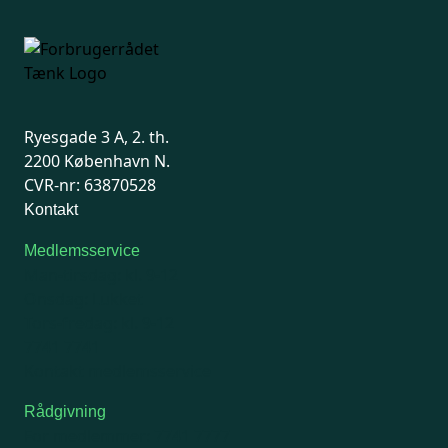
Ryesgade 3 A, 2. th.
2200 København N.
CVR-nr: 63870528
Kontakt
Medlemsservice
Man-tirsdag: kl. 9-12
Onsdag: Lukket
Tors-fredag: kl. 9-12
7741 7741
Kontakt medlemsservice
Rådgivning
For medlemmer: 7741 7777