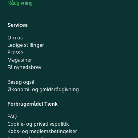
Rådgivning
For medlemmer: 7741 7777
Man-fredag 9-15
Services
Om os
Ledige stillinger
Presse
Magasiner
Få nyhedsbrev
Besøg også
Økonomi- og gældsrådgivning
Forbrugerrådet Tænk
FAQ
Cookie- og privatlivspolitik
Købs- og medlemsbetingelser