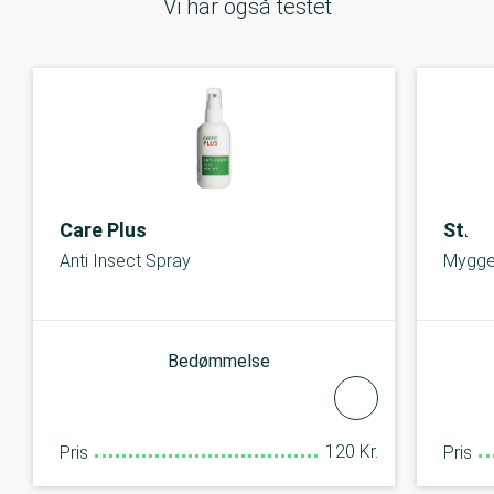
Vi har også testet
Care Plus
Stik A
Anti Insect Spray
Mygge
Bedømmelse
120 Kr.
Pris
Pris