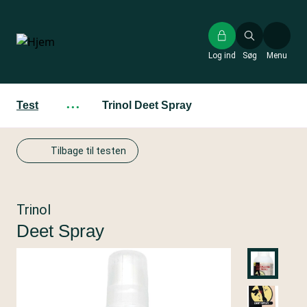
Gå
til
hovedindhold
Log ind
Søg
Menu
Test
···
Trinol Deet Spray
Tilbage til testen
Trinol
Deet Spray