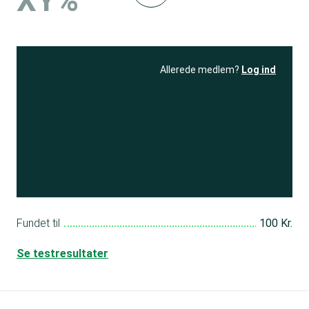
XY%
Allerede medlem?
Log ind
Se resultatet
og få adgang
til 150+ andre test
Bliv medlem
Fundet til
100 Kr.
Se testresultater