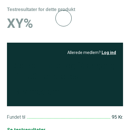
Testresultater for dette produkt
XY%
Allerede medlem?
Log ind
Se resultatet
og få adgang
til 150+ andre test
Bliv medlem
Fundet til
95 Kr.
Se testresultater