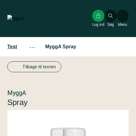
Gå
til
hovedindhold
Log ind
Søg
Menu
Test
···
MyggA Spray
Tilbage til testen
MyggA
Spray