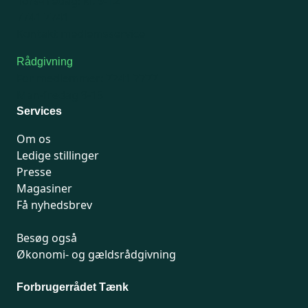
Tors-fredag: kl. 9-12
7741 7741
Kontakt medlemsservice
Rådgivning
For medlemmer: 7741 7777
Man-fredag 9-15
Services
Om os
Ledige stillinger
Presse
Magasiner
Få nyhedsbrev
Besøg også
Økonomi- og gældsrådgivning
Forbrugerrådet Tænk