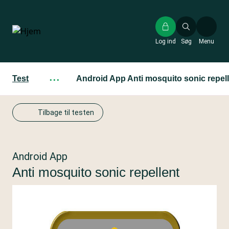
Gå
til
hovedindhold
Log ind
Søg
Menu
Test
···
Android App Anti mosquito sonic repel
Tilbage til testen
Android App
Anti mosquito sonic repellent