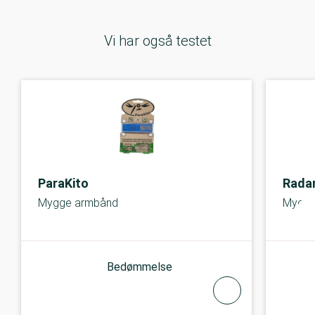
Vi har også testet
ParaKito
Rada
Mygge armbånd
Mygge
Bedømmelse