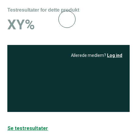
Testresultater for dette produkt
XY%
Allerede medlem?
Log ind
Se resultatet
og få adgang
til 150+ andre test
Bliv medlem
Se testresultater