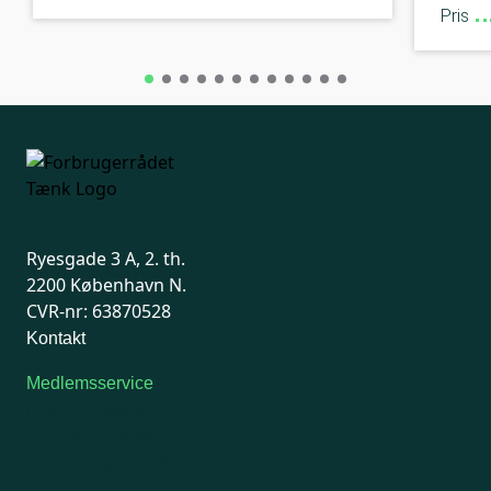
Pris
Ryesgade 3 A, 2. th.
2200 København N.
CVR-nr: 63870528
Kontakt
Medlemsservice
Man-tirsdag: kl. 9-12
Onsdag: Lukket
Tors-fredag: kl. 9-12
7741 7741