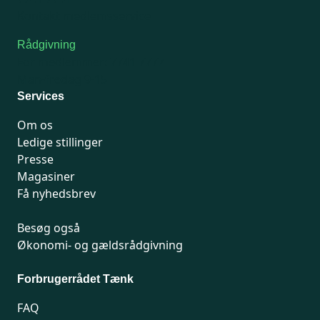
Kontakt medlemsservice
Rådgivning
For medlemmer: 7741 7777
Man-fredag 9-15
Services
Om os
Ledige stillinger
Presse
Magasiner
Få nyhedsbrev
Besøg også
Økonomi- og gældsrådgivning
Forbrugerrådet Tænk
FAQ