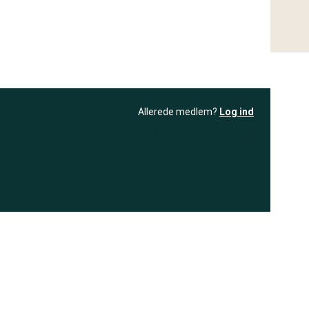
Allerede medlem?
Log ind
resultatet
Bliv medlem
få adgang til
+ andre test
.