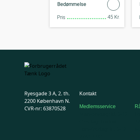
Bedømmelse
45 Kr.
Pris
Ryesgade 3 A, 2. th.
Kontakt
2200 København N.
Medlemsservice
Rå
CVR-nr: 63870528
Man-tirsdag: kl. 9-12
F
Onsdag: Lukket
7
Tors-fredag: kl. 9-12
Ma
7741 7741