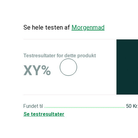
Se hele testen af
Morgenmad
Testresultater for dette produkt
Se 
XY%
og 
150
Fundet til
50 Kr
Se testresultater