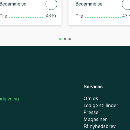
Bedømmelse
Bedømmelse
43 Kr.
43 K
Pris
Pris
Services
Om os
dgivning
Ledige stillinger
or medlemmer: 7741
Presse
777
Magasiner
n-fredag 9-15
Få nyhedsbrev