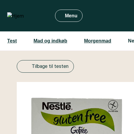
Gå
til
Menu
hovedindhold
Test
Mad og indkøb
Morgenmad
Ne
Tilbage til testen