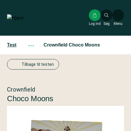
Gå
til
hovedindhold
Log ind
Søg
Menu
Test
···
Crownfield Choco Moons
Tilbage til testen
Crownfield
Choco Moons