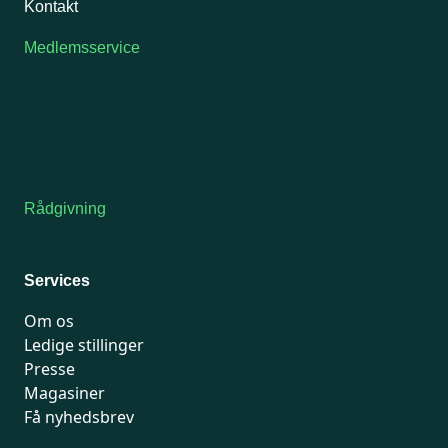
Kontakt
Medlemsservice
Man-tirsdag: kl. 9-12
Onsdag: Lukket
Tors-fredag: kl. 9-12
7741 7741
Kontakt medlemsservice
Rådgivning
For medlemmer: 7741 7777
Man-fredag 9-15
Services
Om os
Ledige stillinger
Presse
Magasiner
Få nyhedsbrev