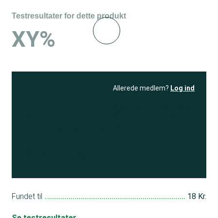
Testresultater for dette produkt
XY%
Allerede medlem?
Log ind
Se resultatet
og få adgang
til 150+ andre test
Bliv medlem
Fundet til
18 Kr.
Se testresultater