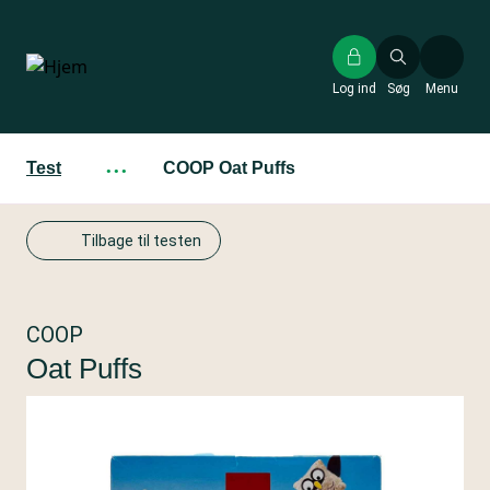
Gå
til
hovedindhold
Log ind
Søg
Menu
Test
···
COOP Oat Puffs
Tilbage til testen
COOP
Oat Puffs