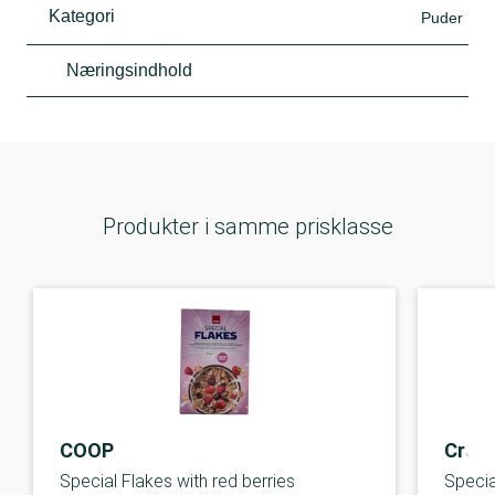
Kategori
Puder
Næringsindhold
Produkter i samme prisklasse
COOP
Crown
Special Flakes with red berries
Specia