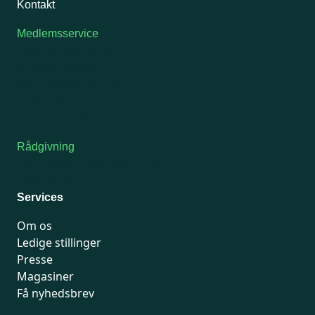
Kontakt
Medlemsservice
Man-tirsdag: kl. 9-12
Onsdag: Lukket
Tors-fredag: kl. 9-12
7741 7741
Kontakt medlemsservice
Rådgivning
For medlemmer: 7741 7777
Man-fredag 9-15
Services
Om os
Ledige stillinger
Presse
Magasiner
Få nyhedsbrev