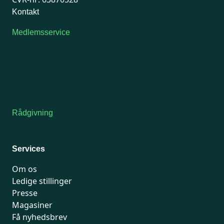
Kontakt
Medlemsservice
Man-tirsdag: kl. 9-12
Onsdag: Lukket
Tors-fredag: kl. 9-12
7741 7741
Kontakt medlemsservice
Rådgivning
For medlemmer: 7741 7777
Man-fredag 9-15
Services
Om os
Ledige stillinger
Presse
Magasiner
Få nyhedsbrev