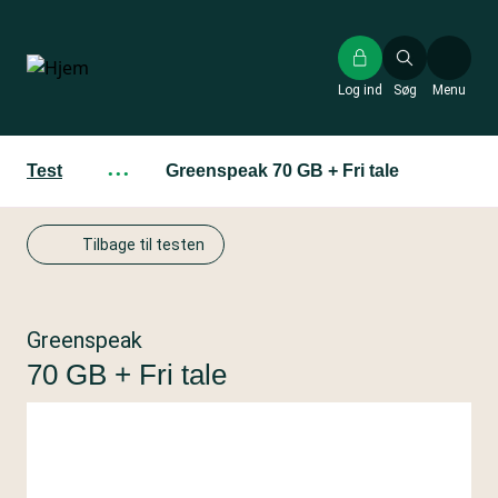
Gå
til
hovedindhold
Log ind
Søg
Menu
Test
···
Greenspeak 70 GB + Fri tale
Tilbage til testen
Greenspeak
70 GB + Fri tale