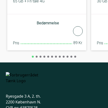
65 GB + Fri tale 4G
30 GB 
Bedømmelse
89 Kr.
Pris
Pris
Ryesgade 3 A, 2. th.
2200 København N.
CVR-nr: 63870528