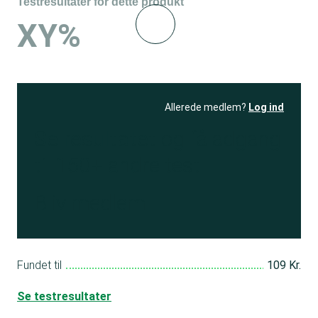
Testresultater for dette produkt
XY%
Allerede medlem?
Log ind
Se resultatet
og få adgang
til 150+ andre test
Bliv medlem
Fundet til
109 Kr.
Se testresultater