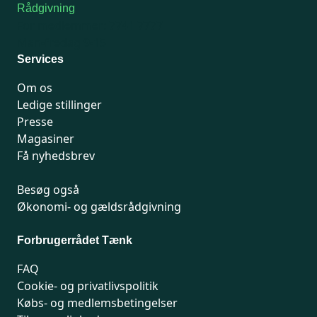
Rådgivning
For medlemmer: 7741 7777
Man-fredag 9-15
Services
Om os
Ledige stillinger
Presse
Magasiner
Få nyhedsbrev
Besøg også
Økonomi- og gældsrådgivning
Forbrugerrådet Tænk
FAQ
Cookie- og privatlivspolitik
Købs- og medlemsbetingelser