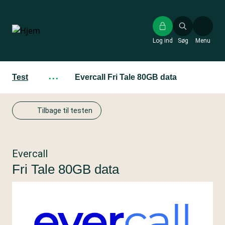
Gå
til
hovedindhold
Log ind
Søg
Menu
Test
···
Evercall Fri Tale 80GB data
Tilbage til testen
Evercall
Fri Tale 80GB data