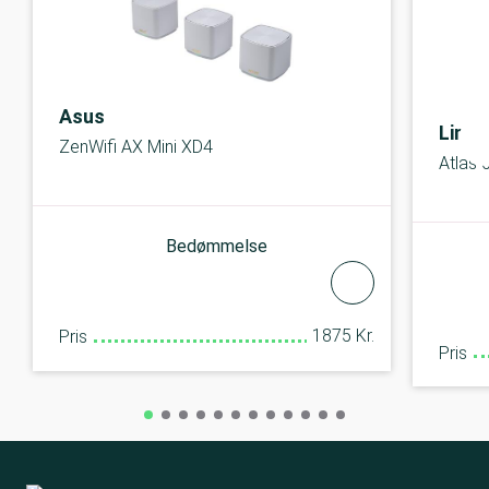
Asus
Links
ZenWifi AX Mini XD4
Atlas 
Bedømmelse
1875 Kr.
Pris
Pris