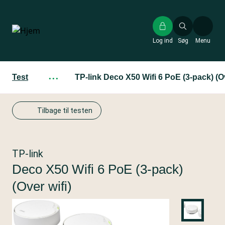
Gå
til
hovedindhold
Log ind
Søg
Menu
Test
···
TP-link Deco X50 Wifi 6 PoE (3-pack) (Ov
Tilbage til testen
TP-link
Deco X50 Wifi 6 PoE (3-pack)
(Over wifi)