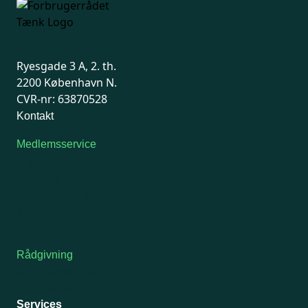
Ryesgade 3 A, 2. th.
2200 København N.
CVR-nr: 63870528
Kontakt
Medlemsservice
Man-tirsdag: kl. 9-12
Onsdag: Lukket
Tors-fredag: kl. 9-12
7741 7741
Kontakt medlemsservice
Rådgivning
For medlemmer: 7741 7777
Man-fredag 9-15
Services