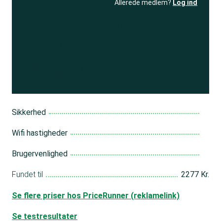
Allerede medlem?
Log ind
Se resultatet
og få adgang
til 150+ andre test
Bliv medlem
Sikkerhed
Wifi hastigheder
Brugervenlighed
Fundet til
2277 Kr.
Se flere priser hos PriceRunner (reklamelink)
Se testresultater