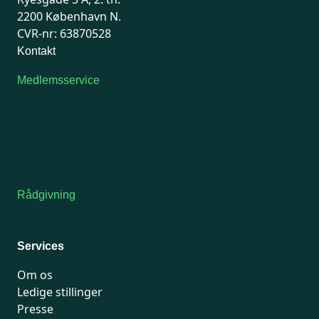
2200 København N.
CVR-nr: 63870528
Kontakt
Medlemsservice
Man-tirsdag: kl. 9-12
Onsdag: Lukket
Tors-fredag: kl. 9-12
7741 7741
Kontakt medlemsservice
Rådgivning
For medlemmer: 7741 7777
Man-fredag 9-15
Services
Om os
Ledige stillinger
Presse