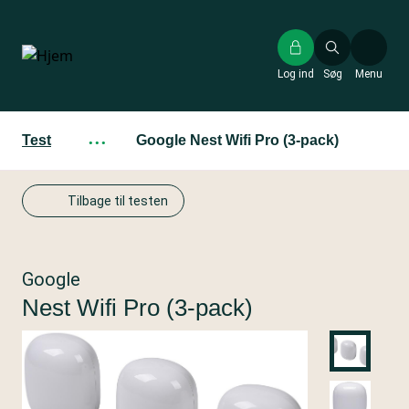
Gå
til
hovedindhold
Log ind
Søg
Menu
Test
···
Google Nest Wifi Pro (3-pack)
Tilbage til testen
Google
Nest Wifi Pro (3-pack)