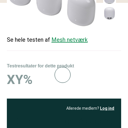
Se hele testen af
Mesh netværk
Testresultater for dette produkt
XY%
Allerede medlem?
Log ind
Se resultatet
og få adgang