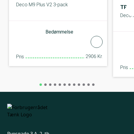
Deco M9 Plus V2 3-pack
TP-li
Deco 
Bedømmelse
2906 Kr.
Pris
Pris
Ryesgade 3 A, 2. th.