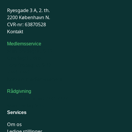
Ryesgade 3 A, 2. th.
2200 København N.
CVR-nr: 63870528
Kontakt
Medlemsservice
Man-tirsdag: kl. 9-12
Onsdag: Lukket
Tors-fredag: kl. 9-12
7741 7741
Kontakt medlemsservice
Rådgivning
For medlemmer: 7741 7777
Man-fredag 9-15
Services
Om os
Ledige stillinger