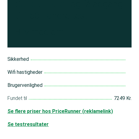
Se resultatet
og få adgang
til 150+ andre test
Bliv medlem
Sikkerhed
Wifi hastigheder
Brugervenlighed
Fundet til
7249 Kr.
Se flere priser hos PriceRunner (reklamelink)
Se testresultater