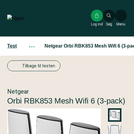
Gå
til
hovedindhold
Log ind
Søg
Menu
Test
···
Netgear Orbi RBK853 Mesh Wifi 6 (3-pa
Tilbage til testen
Netgear
Orbi RBK853 Mesh Wifi 6 (3-pack)