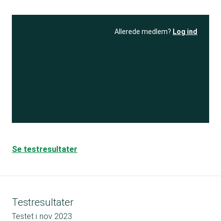
Allerede medlem?
Log ind
Se resultatet
og få adgang
til 150+ andre test
Bliv medlem
Se testresultater
Testresultater
Testet i
nov 2023