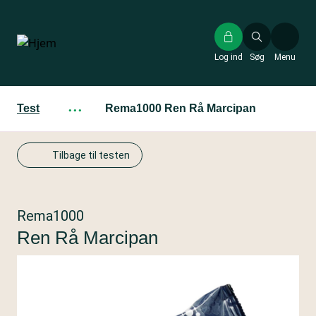
Gå
til
hovedindhold
Log ind
Søg
Menu
Test
···
Rema1000 Ren Rå Marcipan
Tilbage til testen
Rema1000
Ren Rå Marcipan