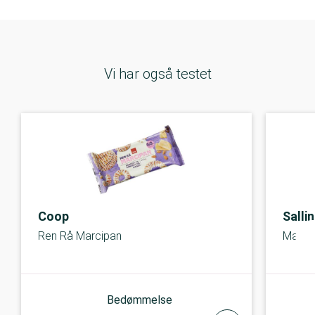
Vi har også testet
Coop
Salli
Ren Rå Marcipan
Marci
Bedømmelse