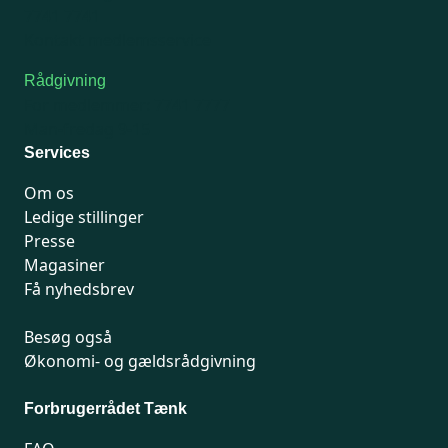
7741 7741
Kontakt medlemsservice
Rådgivning
For medlemmer: 7741 7777
Man-fredag 9-15
Services
Om os
Ledige stillinger
Presse
Magasiner
Få nyhedsbrev
Besøg også
Økonomi- og gældsrådgivning
Forbrugerrådet Tænk