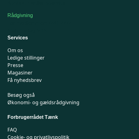
Kontakt medlemsservice
Rådgivning
For medlemmer: 7741 7777
Man-fredag 9-15
Services
Om os
Ledige stillinger
Presse
Magasiner
Få nyhedsbrev
Besøg også
Økonomi- og gældsrådgivning
Forbrugerrådet Tænk
FAQ
Cookie- og privatlivspolitik