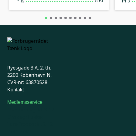
8 Kr.
Pris
Pris
Ryesgade 3 A, 2. th.
2200 København N.
CVR-nr: 63870528
Kontakt
Medlemsservice
Man-tirsdag: kl. 9-12
Onsdag: Lukket
Tors-fredag: kl. 9-12
7741 7741