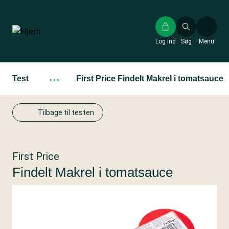
Gå
til
hovedindhold
Log ind
Søg
Menu
Test
···
First Price Findelt Makrel i tomatsauce
Tilbage til testen
First Price
Findelt Makrel i tomatsauce