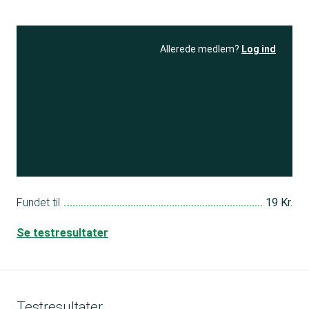
Allerede medlem?
Log ind
Se resultatet
og få adgang
til 150+ andre test
Bliv medlem
Fundet til
19 Kr.
Se testresultater
Testresultater