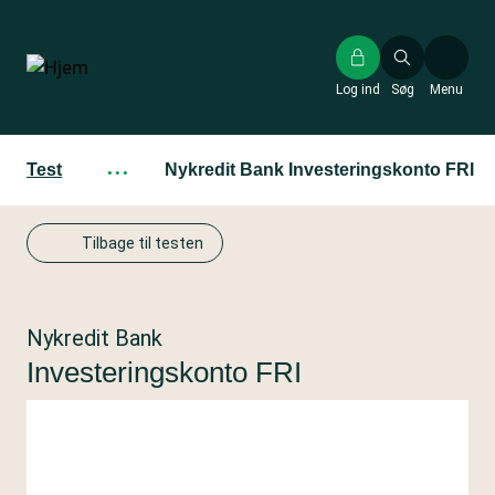
Gå
til
hovedindhold
Log ind
Søg
Menu
Test
···
Nykredit Bank Investeringskonto FRI
Tilbage til testen
Nykredit Bank
Investeringskonto FRI