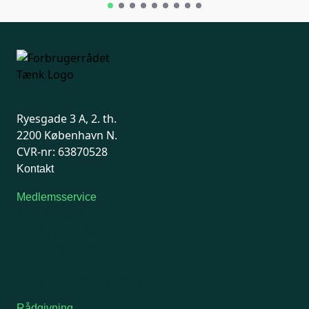
Ryesgade 3 A, 2. th.
2200 København N.
CVR-nr: 63870528
Kontakt
Medlemsservice
Man-tirsdag: kl. 9-12
Onsdag: Lukket
Tors-fredag: kl. 9-12
7741 7741
Kontakt medlemsservice
Rådgivning