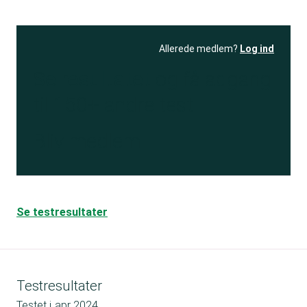
Allerede medlem?
Log ind
Se resultatet
og få adgang
til 150+ andre test
Bliv medlem
Se testresultater
Testresultater
Testet i
apr 2024