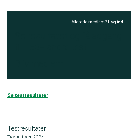
Allerede medlem?
Log ind
Se resultatet
og få adgang
til 150+ andre test
Bliv medlem
Se testresultater
Testresultater
Testet i
apr 2024