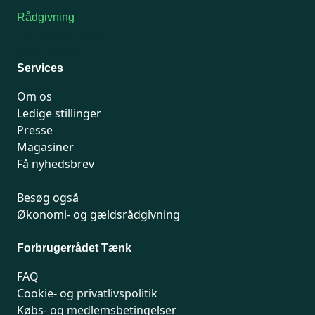
Rådgivning
For medlemmer: 7741 7777
Man-fredag 9-15
Services
Om os
Ledige stillinger
Presse
Magasiner
Få nyhedsbrev
Besøg også
Økonomi- og gældsrådgivning
Forbrugerrådet Tænk
FAQ
Cookie- og privatlivspolitik
Købs- og medlemsbetingelser