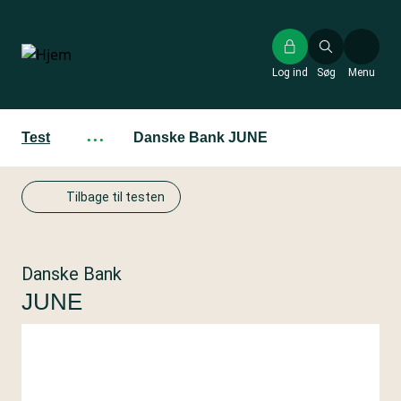
Gå
til
hovedindhold
Log ind
Søg
Menu
Test
···
Danske Bank JUNE
Tilbage til testen
Danske Bank
JUNE